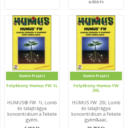
4.950 Ft
Humin Project
Humin Project
Folyékony Humus FW 1L
Folyékony Humus FW
20L
HUMUS® FW 1L Lomb
HUMUS FW 20L Lomb
és talajtrágya
és talajtrágya
koncentrátum a Fekete
koncentrátum a Fekete
gyém..
gyém&aac..