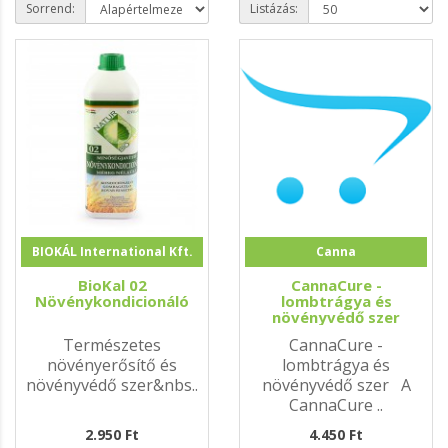
Sorrend:
Listázás:
BIOKÁL International Kft.
Canna
BioKal 02
CannaCure -
Növénykondicionáló
lombtrágya és
növényvédő szer
Természetes
CannaCure -
növényerősítő és
lombtrágya és
növényvédő szer&nbs..
növényvédő szer A
CannaCure ..
2.950 Ft
4.450 Ft