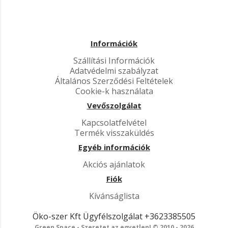
Információk
Szállítási Információk
Adatvédelmi szabályzat
Általános Szerződési Feltételek
Cookie-k használata
Vevőszolgálat
Kapcsolatfelvétel
Termék visszaküldés
Egyéb információk
Akciós ajánlatok
Fiók
Kívánságlista
Öko-szer Kft
Ügyfélszolgálat
+3623385505
Green Space - Szeretet az egyetlen! © 2010 - 2026