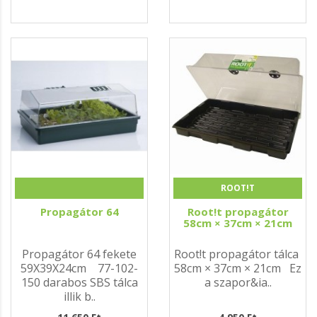
ROOT!T
Propagátor 64
Root!t propagátor
58cm × 37cm × 21cm
Propagátor 64 fekete
Root!t propagátor tálca
59X39X24cm 77-102-
58cm × 37cm × 21cm Ez
150 darabos SBS tálca
a szapor&ia..
illik b..