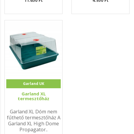
11.650 Ft
4.950 Ft
Garland UK
Garland XL
termesztőház
Garland XL Dóm nem
fűthető termesztőház A
Garland XL High Dome
Propagator..