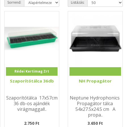
Sorrend:
Listázás:
Rédei Kertimag Zrt
Szaporítótálca 36db
NH Propagátor
Szaporítótálca 17x57cm
Neptune Hydrophonics
36 db-os ajándék
Propagátor tálca
virágmaggal!..
54x27.5x24.5 cm A
propa..
2.750 Ft
3.650 Ft