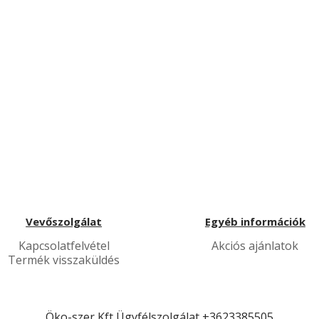
Vevőszolgálat
Egyéb információk
Kapcsolatfelvétel
Akciós ajánlatok
Termék visszaküldés
Öko-szer Kft
Ügyfélszolgálat
+3623385505