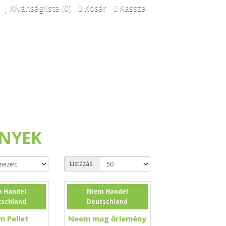
Kívánságlista (0)
Kosár
Kassza
ÉNYEK
Listázás:
m Handel
Niem Handel
tschland
Deutschland
 Pellet
Neem mag őrlemény