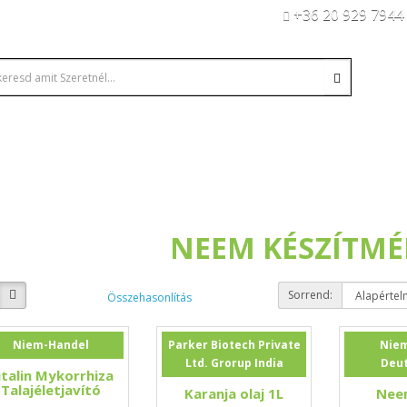
+36 20 929 7944
NEEM KÉSZÍTM
Sorrend:
Összehasonlítás
Niem-Handel
Parker Biotech Private
Nie
Ltd. Grorup India
Deu
italin Mykorrhiza
Talajéletjavító
Karanja olaj 1L
Neem