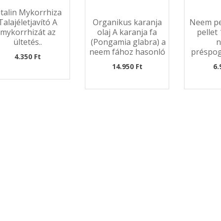
italin Mykorrhiza
Talajéletjavító A
Organikus karanja
Neem pe
mykorrhizát az
olaj A karanja fa
pellet
ültetés..
(Pongamia glabra) a
neem fához hasonló
préspogá
4.350 Ft
cso..
S
14.950 Ft
6.