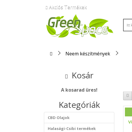
Akciós Termékek
Neem készítmények
Kosár
A kosarad üres!
Kategóriák
CBD Olajok
V
Halasági-Csibi termékek