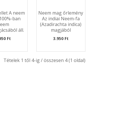
llet A neem
Neem mag őrlemény
 100%-ban
Az indiai Neem-fa
neem
(Azadirachta indica)
csából áll.
magjából
z&e..
sajtol&aacu..
950 Ft
3.950 Ft
Tételek 1 től 4-ig / összesen 4 (1 oldal)