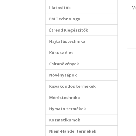
V
Illatosítók
EM Technology
Étrend Kiegészítők
Hajtatástechnika
Kókusz élet
Csíranövények
Növénytápok
Kisvakondos termékek
Méréstechnika
Hymato termékek
Kozmetikumok
Niem-Handel termékek