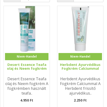
Niem-Handel
Niem-Handel
Desert Essence Teafa
Herbdent Ayurvédikus
olaj és Neem fogkrém
Fogkrém Calciummal
Desert Essence Teafa
Herbdent Ayurvédikus
olaj és Neem fogkrém A
Fogkrém Calciummal A
fogkrémben használt
Herbdent frissítő
teafa..
ajurvédikus..
4.950 Ft
2.250 Ft