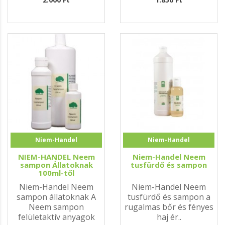
Niem-Handel
Niem-Handel
NIEM-HANDEL Neem
Niem-Handel Neem
sampon Állatoknak
tusfürdő és sampon
100ml-től
Niem-Handel Neem
Niem-Handel Neem
sampon állatoknak A
tusfürdő és sampon a
Neem sampon
rugalmas bőr és fényes
felületaktív anyagok
haj ér..