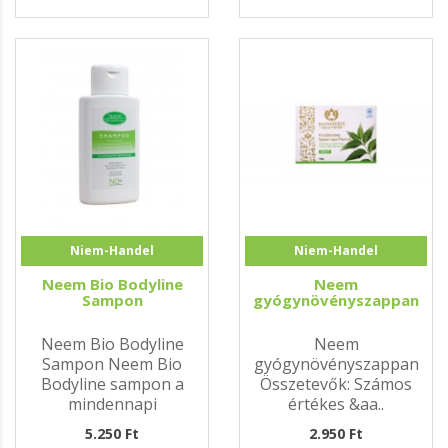
Niem-Handel
Niem-Handel
Neem Bio Bodyline
Neem
Sampon
gyógynövényszappan
Neem Bio Bodyline
Neem
Sampon Neem Bio
gyógynövényszappan
Bodyline sampon a
Összetevők: Számos
mindennapi
értékes &aa..
hajápoláshoz. Az enyhe..
5.250 Ft
2.950 Ft