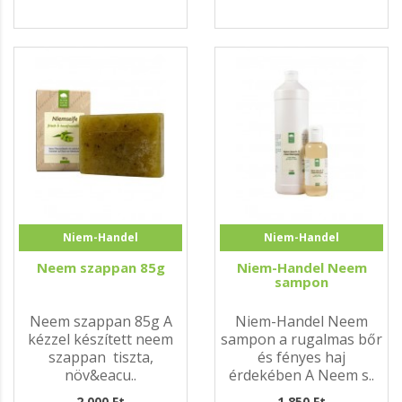
Niem-Handel
Niem-Handel
Neem szappan 85g
Niem-Handel Neem
sampon
Neem szappan 85g A
Niem-Handel Neem
kézzel készített neem
sampon a rugalmas bőr
szappan tiszta,
és fényes haj
növ&eacu..
érdekében A Neem s..
2.000 Ft
1.850 Ft