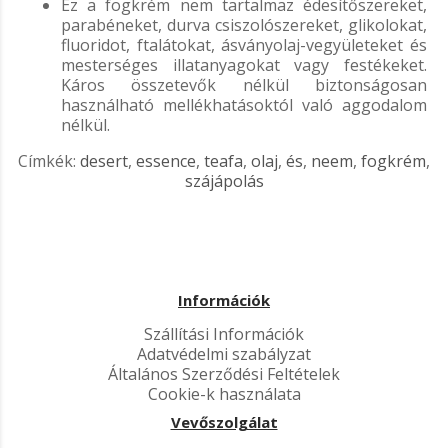
Ez a fogkrém nem tartalmaz édesítőszereket,
parabéneket, durva csiszolószereket, glikolokat,
fluoridot, ftalátokat, ásványolaj-vegyületeket és
mesterséges illatanyagokat vagy festékeket.
Káros összetevők nélkül biztonságosan
használható mellékhatásoktól való aggodalom
nélkül.
Címkék:
desert
,
essence
,
teafa
,
olaj
,
és
,
neem
,
fogkrém
,
szájápolás
Információk
Szállítási Információk
Adatvédelmi szabályzat
Általános Szerződési Feltételek
Cookie-k használata
Vevőszolgálat