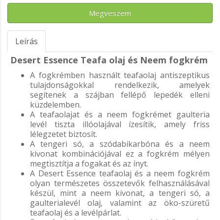
Megveszem
Leírás
Desert Essence Teafa olaj és Neem fogkrém
A fogkrémben használt teafaolaj antiszeptikus
tulajdonságokkal rendelkezik, amelyek
segítenek a szájban fellépő lepedék elleni
küzdelemben.
A teafaolajat és a neem fogkrémet gaulteria
levél tiszta illóolajával ízesítik, amely friss
lélegzetet biztosít.
A tengeri só, a szódabikarbóna és a neem
kivonat kombinációjával ez a fogkrém mélyen
megtisztítja a fogakat és az ínyt.
A Desert Essence teafaolaj és a neem fogkrém
olyan természetes összetevők felhasználásával
készül, mint a neem kivonat, a tengeri só, a
gaulterialevél olaj, valamint az öko-szüretű
teafaolaj és a levélpárlat.