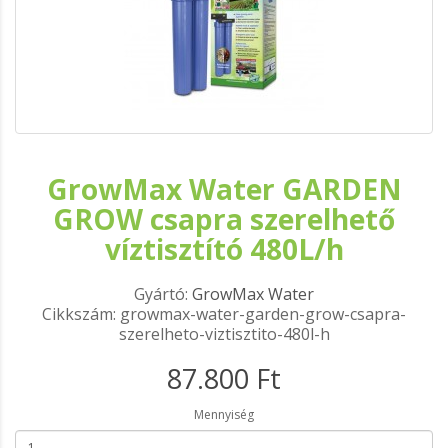
GrowMax Water GARDEN
GROW csapra szerelhető
víztisztító 480L/h
Gyártó:
GrowMax Water
Cikkszám: growmax-water-garden-grow-csapra-
szerelheto-viztisztito-480l-h
87.800 Ft
Mennyiség