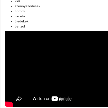
klór
szennyeződések
homok
rozsda
üledékek
benzol