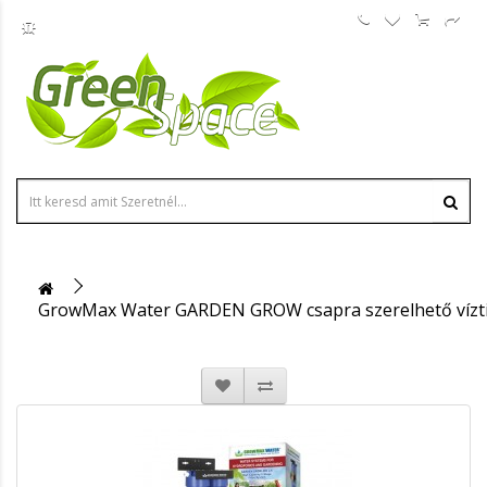
GrowMax Water GARDEN GROW csapra szerelhető vízti