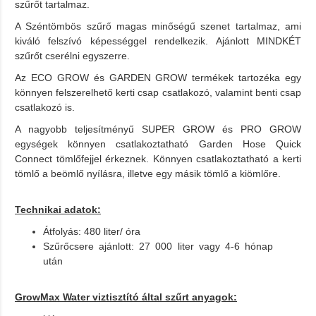
szűrőt tartalmaz.
A Széntömbös szűrő magas minőségű szenet tartalmaz, ami
kiváló felszívó képességgel rendelkezik. Ajánlott MINDKÉT
szűrőt cserélni egyszerre.
Az ECO GROW és GARDEN GROW termékek tartozéka egy
könnyen felszerelhető kerti csap csatlakozó, valamint benti csap
csatlakozó is.
A nagyobb teljesítményű SUPER GROW és PRO GROW
egységek könnyen csatlakoztatható Garden Hose Quick
Connect tömlőfejjel érkeznek. Könnyen csatlakoztatható a kerti
tömlő a beömlő nyílásra, illetve egy másik tömlő a kiömlőre.
Technikai adatok:
Átfolyás: 480 liter/ óra
Szűrőcsere ajánlott: 27 000 liter vagy 4-6 hónap
után
GrowMax Water viztisztító által szűrt anyagok: