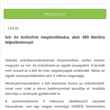
Megveszem
Leírás
Ivó- és öntözővíz megtisztítására, akár 480 liter/óra
teljesítménnyel
Sokrétű szűrőberendezésének köszönhetően széles körben
megszűri az ívó- és öntözővizet az egyéb anyagoktól. A termék
nem ereszti át a klór és más vegyianyagok molekuláit, illetve az
egyéb szennyeződéseket sem 5 mikron nagyságig.
Növénytermesztésben a klór kiszűrése fontos az öntözővízből,
mivel nem csak a káros baktériumokat pusztítja el, továbbá
károsítja a növények gyökérzetét is.
A szűrőrendszerek 5 mikronos üledékszűrő kazettát
használnak, ami egy magas minőségű GREEN Széntömbös