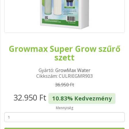
Growmax Super Grow szűrő
szett
Gyártó:
GrowMax Water
Cikkszám: CULRIEGMR903
36.950 Ft
32.950 Ft
10.83% Kedvezmény
Mennyiség