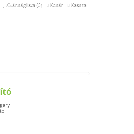
Kívánságlista (0)
Kosár
Kassza
ító
gary
ito