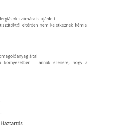
lergiások számára is ajánlott
sztítóktól eltérően nem keletkeznek kémiai
somagolóanyag által
a környezetben – annak ellenére, hogy a
t
.
l
,
Háztartás