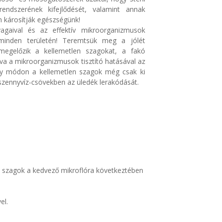
endszerének kifejlődését, valamint annak
 károsítják egészségünk!
agaival és az effektív mikroorganizmusok
 minden területén! Teremtsük meg a jólét
, megelőzik a kellemetlen szagokat, a fakó
lva a mikroorganizmusok tisztító hatásával az
Ily módon a kellemetlen szagok még csak ki
zennyvíz-csövekben az üledék lerakódását.
n szagok a kedvező mikroflóra következtében
el.