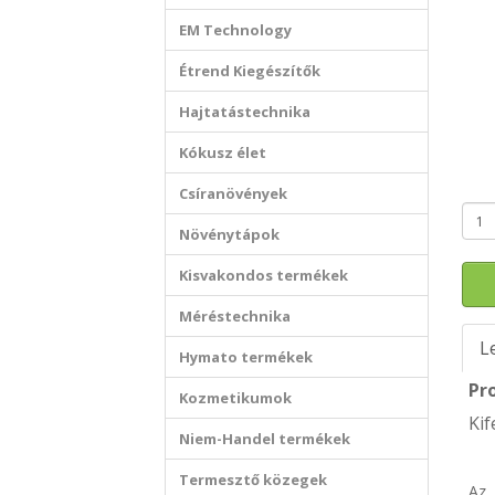
EM Technology
Étrend Kiegészítők
Hajtatástechnika
Kókusz élet
Csíranövények
Növénytápok
Kisvakondos termékek
Méréstechnika
L
Hymato termékek
Pr
Kozmetikumok
Kif
Niem-Handel termékek
Termesztő közegek
Az 