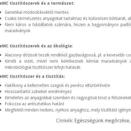
eMC tisztítószerek és a természet:
Genetikai módosításoktól mentes
Csakis természetes anyagokat tartalmaz és különösen bőrbarát, al
Nem káros a háziállatok számára, hiszen a hagyományos padlóti
maradványok
eMC tisztítószerek és az ökológia:
Alacsony dózisok teszik rendkívül gazdaságossá, pl. a kevesebb c
Kíméli a vizet, mivel nem keletkeznek kémiai maradványok 
mikrobiológiai tisztítószer kifejti hatását.
eMC tisztítószer és a tisztítás:
Hatékony a kellemetlen szagok és penész eltüntetésére
Hosszantartó színeket eredményez
Kíméletes az anyagokkal szemben és ragyogóvá teszi a felszíneke
Fokozza az antisztatikus hatást
Megfelelő minden nedves, nyirkos anyaghoz, mely tisztítást igénye
Címkék:
Egészségünk megőrzése