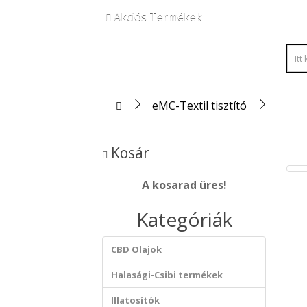
Akciós Termékek
eMC-Textil tisztító
Kosár
A kosarad üres!
Kategóriák
CBD Olajok
Halasági-Csibi termékek
Illatosítók