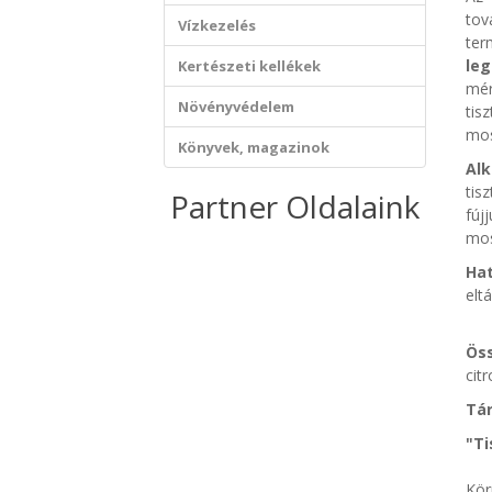
tov
Vízkezelés
ter
le
Kertészeti kellékek
mér
Növényvédelem
tis
mos
Könyvek, magazinok
Al
tis
Partner Oldalaink
fúj
mos
Ha
elt
Ös
cit
Tár
"Ti
Kör