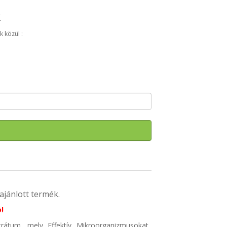
k
k közül :
ajánlott termék.
!
rátum, mely Effektív Mikroorganizmusokat