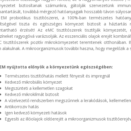
nyezetet biztosítanak számunkra, gátolják szervezetünk immunr
bantartását, továbbá mérgező hatóanyagaik hosszabb távon súlyosan
EM probiotikus tisztítószerei, a 100%-ban természetes hatóany
ítségével tiszta és egészséges környezet biztosít a háztartás
ntartható érzését! Az eMC tisztítószerek tisztítják környezetét
színeket ragyogóvá varázsolják. Az esszenciális olajok erejét kombiná
 tisztítószerek pozitív mikrokörnyezetet teremtenek otthonában. 
 alakulnak. A mikroorganizmusok további haszna, hogy megelőzik a s
EM nyújtotta előnyök a környezetünk egészségében:
Természetes tisztítóhatás mellett fényesít és impregnál
Kedvező mikrobiális környezet
Megszünteti a kellemetlen szagokat
Kedvező mikroklímát biztosít
A vízelvezető rendszerben megszűnnek a lerakódások, kellemetle
Antikorroziv hatás
Igen kedvező környezeti hatások
Egyesíti az illóolajok oldóerejét a mikroorganizmusok tisztítóerejév