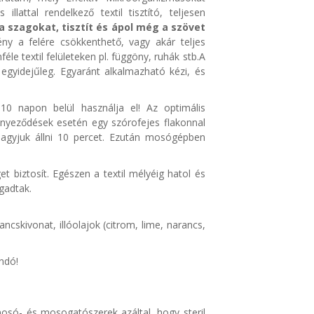
illattal rendelkező textil tisztító, teljesen
 szagokat, tisztít és ápol még a szövet
y a felére csökkenthető, vagy akár teljes
le textil felületeken pl. függöny, ruhák stb.A
egyidejűleg. Egyaránt alkalmazható kézi, és
 10 napon belül használja el! Az optimális
ennyeződések esetén egy szórofejes flakonnal
hagyjuk állni 10 percet. Ezután mosógépben
et biztosít. Egészen a textil mélyéig hatol és
gadtak.
ncskivonat, illóolajok (citrom, lime, narancs,
ndó!
osó- és mosogatószerek azáltal, hogy steril