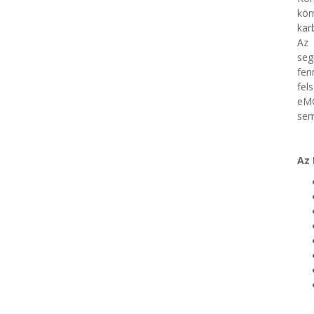
kör
kar
Az 
seg
fen
fel
eMC
sem
Az 