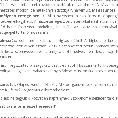
ábbá zsír- illetve cellulózbontó kultúrákat tartalmaz. A lágy citrus 
mészetes módon, de hatékonyan tisztítja ruhaneműit.
Megszűnteti a
gmélyebb rétegeiben is.
Alkalmazásával a szokásos mosóporigén
tékben elhagyható.
A háztartás egész területén alkalmazható mindenfé
ztító hatás fokozása érdekében, használja az EM Mosó kerámiával 
ógéppel történő mosásra is.
kalmazás:
soha ne alkalmazza higítás nélkül! A higított oldatot
ztítóhatás érdekében áztassuk elő a szennyezett textilt. Makacs sz
juk be a szennyezett részt, amíg a textil nedves nem lesz, majd 
suk ki!
tás:
megszünteti a szagokat, tisztít és ápol. Hosszan tartó frisseség
ávolítja az egészen makacs szennyeződéseket is, amik a szövetben ra
szetétel:
Olaj és zsíroldó Effektív Mikroorganizmusok, citrom és nara
romfű, fenyő), organikus cukornádmelasz.
olás:
ne tegyük ki közvetlen napfénynek! Szobahőmérsékleten tárola
sztítás a természet erejével!"
nyezetünk tisztasága nagyon fontos, de a hagyományos tisztító-, m