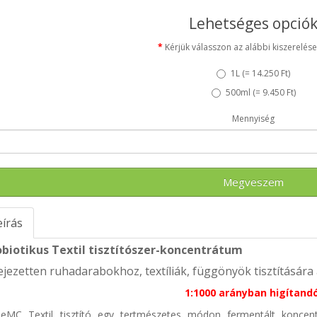
Lehetséges opció
Kérjük válasszon az alábbi kiszerelése
1L (
= 14.250 Ft
)
500ml (
= 9.450 Ft
)
Mennyiség
Megveszem
eírás
obiotikus Textil tisztítószer-koncentrátum
ejezetten ruhadarabokhoz, textíliák, függönyök tisztítására 
1:1000 arányban higítandó
eMC Textil tisztító egy tertmészetes módon fermentált koncent