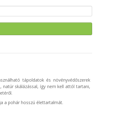
használható tápoldatok és növényvédőszerek
natúr skálázással, így nem kell attól tartani,
etéről.
ja a pohár hosszú élettartalmát.