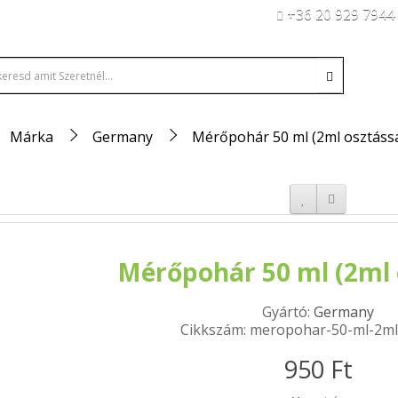
+36 20 929 7944
Márka
Germany
Mérőpohár 50 ml (2ml osztássa
Mérőpohár 50 ml (2ml 
Gyártó:
Germany
Cikkszám: meropohar-50-ml-2ml
950 Ft