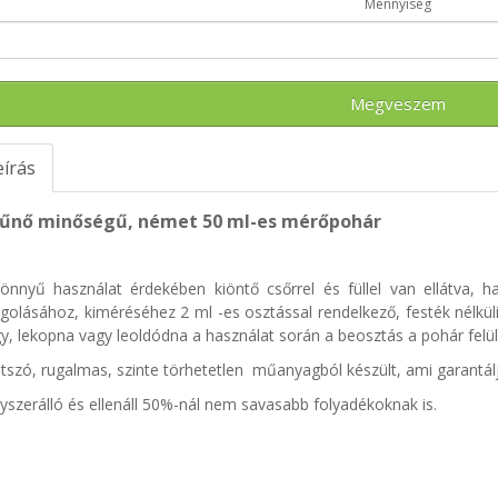
Mennyiség
Megveszem
eírás
tűnő minőségű, német 50 ml-es mérőpohár
önnyű használat érdekében kiöntő csőrrel és füllel van ellátva, 
golásához, kiméréséhez 2 ml -es osztással rendelkező, festék nélküli, 
y, lekopna vagy leoldódna a használat során a beosztás a pohár felül
átszó, rugalmas, szinte törhetetlen műanyagból készült, ami garantál
yszerálló és ellenáll 50%-nál nem savasabb folyadékoknak is.