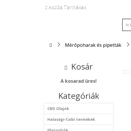
Akciós Termékek
Mérőpoharak és pipetták
Kosár
A kosarad üres!
Kategóriák
CBD Olajok
Halasági-Csibi termékek
Illatosítók