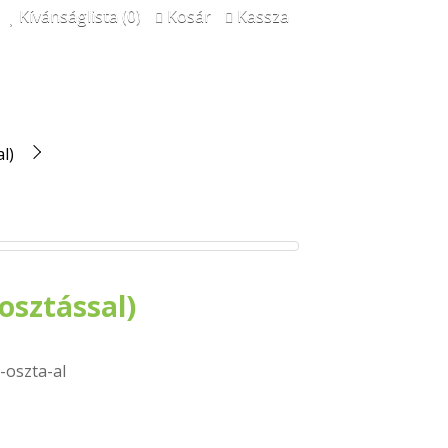
Kívánságlista (0)
Kosár
Kassza
l)
osztással)
-oszta-al