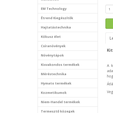
EM Technology
Étrend Kiegészítők
Hajtatástechnika
Kókusz élet
L
Csíranövények
Ki
Növénytápok
Kisvakondos termékek
A k
ada
Méréstechnika
hog
Hymato termékek
Átl
Veg
Kozmetikumok
Niem-Handel termékek
Termesztő közegek