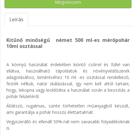
Megveszem
Leírás
Kitűnő minőségű német 500 ml-es mérőpohár
10ml osztással
A könnyű használat érdekében kiöntő csőrrel és füllel van
ellátva, használható tápoldatok és növényvédőszerek
adagolásához, kiméréséhez 10 ml -es osztással rendelkező,
festék nélküli, natúr skálázással, így nem kell attól tartani,
hogy, lekopna vagy leoldódna a használat során a beosztás a
pohár felületéről.
Átlátszó, rugalmas, szinte törhetetlen műanyagból készült,
ami garantálja a pohár hosszú élettartalmát.
Vegyszerálló és ellenáll 50%-nál nem savasabb folyadékoknak
is.