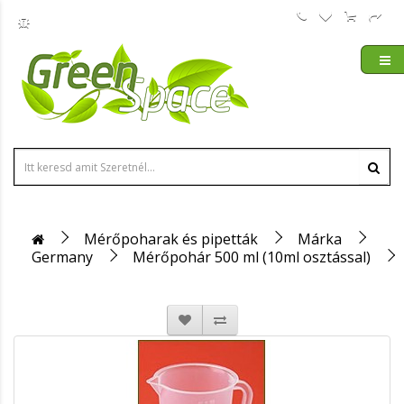
Mérőpoharak és pipetták
Márka
Germany
Mérőpohár 500 ml (10ml osztással)