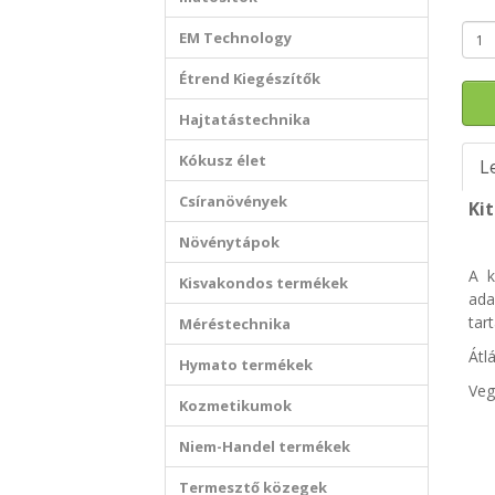
EM Technology
Étrend Kiegészítők
Hajtatástechnika
Kókusz élet
L
Csíranövények
Ki
Növénytápok
A k
Kisvakondos termékek
ada
tar
Méréstechnika
Átl
Hymato termékek
Veg
Kozmetikumok
Niem-Handel termékek
Termesztő közegek