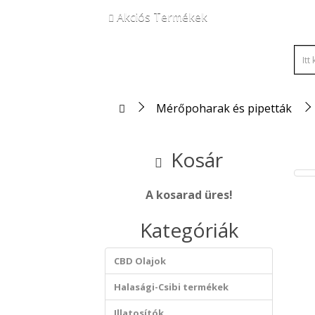
Akciós Termékek
Mérőpoharak és pipetták
Kosár
A kosarad üres!
Kategóriák
CBD Olajok
Halasági-Csibi termékek
Illatosítók