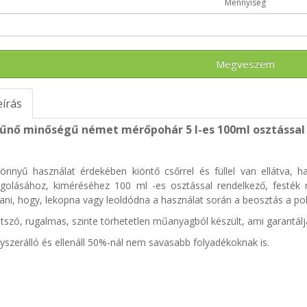
Mennyiség
Megveszem
eírás
tűnő minőségű német mérőpohár
5 l-es
100ml osztással
önnyű használat érdekében kiöntő csőrrel és füllel van ellátva, 
golásához, kiméréséhez 100 ml -es osztással rendelkező, festék nél
tani, hogy, lekopna vagy leoldódna a használat során a beosztás a pohá
átszó, rugalmas, szinte törhetetlen műanyagból készült, ami garantálj
yszerálló és ellenáll 50%-nál nem savasabb folyadékoknak is.