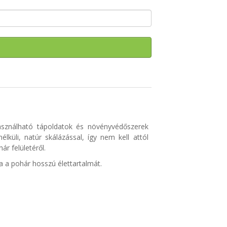
használható tápoldatok és növényvédőszerek
küli, natúr skálázással, így nem kell attól
r felületéről.
a a pohár hosszú élettartalmát.