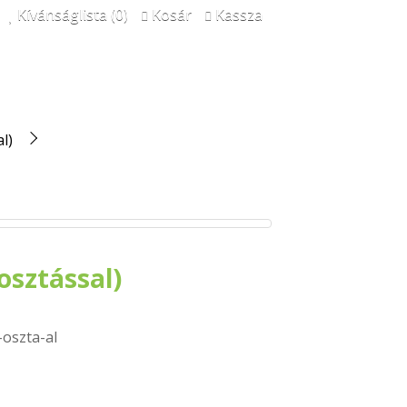
Kívánságlista (0)
Kosár
Kassza
l)
osztással)
oszta-al