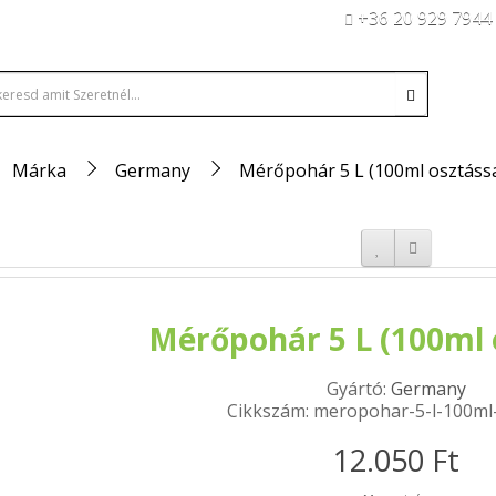
+36 20 929 7944
Márka
Germany
Mérőpohár 5 L (100ml osztássa
Mérőpohár 5 L (100ml 
Gyártó:
Germany
Cikkszám: meropohar-5-l-100ml-
12.050 Ft