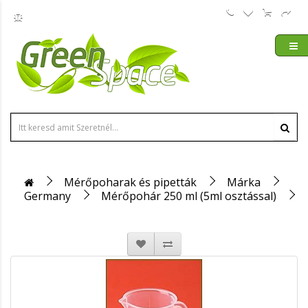
Mérőpoharak és pipetták
Márka
Germany
Mérőpohár 250 ml (5ml osztással)