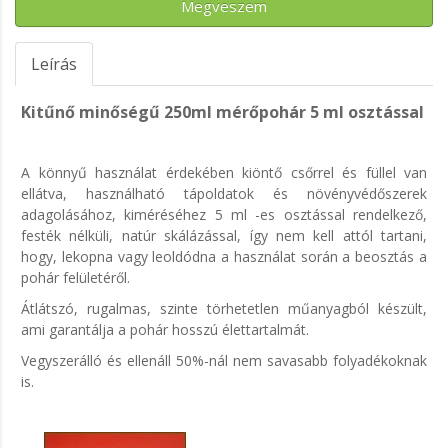
Megveszem
Leírás
Kitűnő minőségű 250ml mérőpohár 5 ml osztással
A könnyű használat érdekében kiöntő csőrrel és füllel van
ellátva, használható tápoldatok és növényvédőszerek
adagolásához, kiméréséhez 5 ml -es osztással rendelkező,
festék nélküli, natúr skálázással, így nem kell attól tartani,
hogy, lekopna vagy leoldódna a használat során a beosztás a
pohár felületéről.
Átlátszó, rugalmas, szinte törhetetlen műanyagból készült,
ami garantálja a pohár hosszú élettartalmát.
Vegyszerálló és ellenáll 50%-nál nem savasabb folyadékoknak
is.