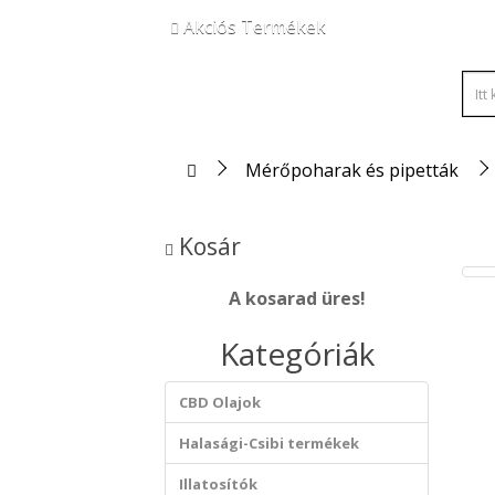
Akciós Termékek
Mérőpoharak és pipetták
Kosár
A kosarad üres!
Kategóriák
CBD Olajok
Halasági-Csibi termékek
Illatosítók