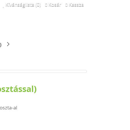
Kívánságlista (0)
Kosár
Kassza
)
sztással)
oszta-al