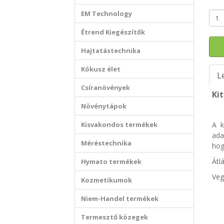
EM Technology
Étrend Kiegészítők
Hajtatástechnika
Kókusz élet
L
Csíranövények
Ki
Növénytápok
Kisvakondos termékek
A k
ada
Méréstechnika
hog
Átl
Hymato termékek
Veg
Kozmetikumok
Niem-Handel termékek
Termesztő közegek