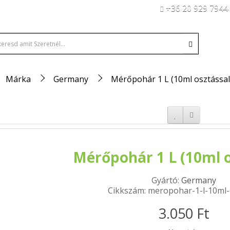
+36 20 929 7944
Márka
Germany
Mérőpohár 1 L (10ml osztással
Mérőpohár 1 L (10ml o
Gyártó:
Germany
Cikkszám: meropohar-1-l-10ml-
3.050 Ft