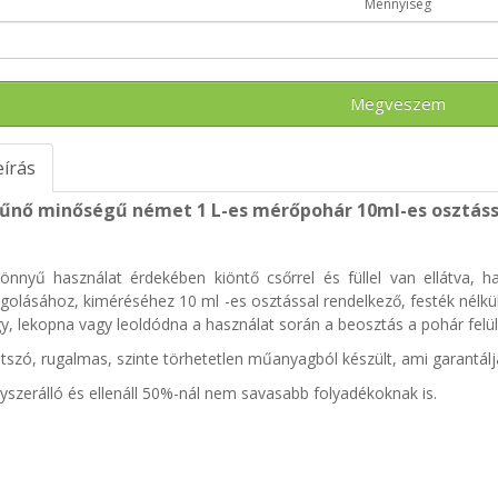
Mennyiség
Megveszem
eírás
tűnő minőségű német 1 L-es mérőpohár 10ml-es osztáss
önnyű használat érdekében kiöntő csőrrel és füllel van ellátva, 
golásához, kiméréséhez 10 ml -es osztással rendelkező, festék nélküli, 
y, lekopna vagy leoldódna a használat során a beosztás a pohár felül
átszó, rugalmas, szinte törhetetlen műanyagból készült, ami garantálj
yszerálló és ellenáll 50%-nál nem savasabb folyadékoknak is.