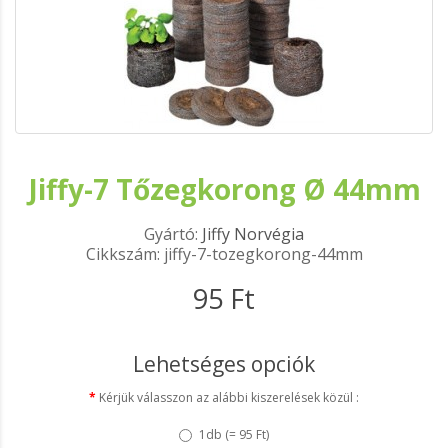
Jiffy-7 Tőzegkorong Ø 44mm
Gyártó:
Jiffy Norvégia
Cikkszám: jiffy-7-tozegkorong-44mm
95 Ft
Lehetséges opciók
Kérjük válasszon az alábbi kiszerelések közül :
1db (
= 95 Ft
)