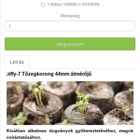
1 doboz 1000db (
= 59.500 Ft
)
Mennyiség
Megveszem
Leírás
iffy-7 Tőzegkorong 44mm átmérőjű
J
Kiválóan alkalmas dugványok gyökereztetéséhez, magok
csíráztatásához.