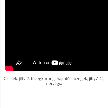
Címkék:
jiffy-7
,
tőzegkorong
,
hajtató
,
közegek
,
jiffy7-44
,
norvégia