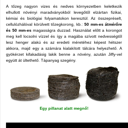
A tőzeg nagyon vizes és nedves környezetben keletkezik
elhullott növényi maradványokból levegőtől elzártan fizikai,
kémiai és biológiai folyamatokon keresztül. Az ö
sszepréselt,
cellulózhálóval körülvett tőzegkorong, kb.:
50 mm-es átmérőre
és 50 mm-es
magasságra duzzad. Használat előtt a korongot
meg kell locsolni vízzel és így a magába szívott nedvességtől
lesz henger alakú és az eredeti méretéhez képest hétszer
akkora, majd egy a számára kialakított tálcára helyezhető. A
gyökérzet kifakadásig lakik benne a növény, azután Jiffy-vel
együtt át ültethető. Tápanyag szegény.
Egy pillanat alatt megnő!