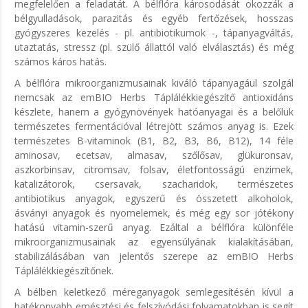
megfelelően a feladatát. A bélflóra károsodását okozzák a
bélgyulladások, parazitás és egyéb fertőzések, hosszas
gyógyszeres kezelés - pl. antibiotikumok -, tápanyagváltás,
utaztatás, stressz (pl. szülő állattól való elválasztás) és még
számos káros hatás.
A bélflóra mikroorganizmusainak kiváló tápanyagául szolgál
nemcsak az emBIO Herbs Táplálékkiegészítő antioxidáns
készlete, hanem a gyógynövények hatóanyagai és a belőlük
természetes fermentációval létrejött számos anyag is. Ezek
természetes B-vitaminok (B1, B2, B3, B6, B12), 14 féle
aminosav, ecetsav, almasav, szőlősav, glükuronsav,
aszkorbinsav, citromsav, folsav, életfontosságú enzimek,
katalizátorok, csersavak, szacharidok, természetes
antibiotikus anyagok, egyszerű és összetett alkoholok,
ásványi anyagok és nyomelemek, és még egy sor jótékony
hatású vitamin-szerű anyag. Ezáltal a bélflóra különféle
mikroorganizmusainak az egyensúlyának kialakításában,
stabilizálásában van jelentős szerepe az emBIO Herbs
Táplálékkiegészítőnek.
A bélben keletkező méreganyagok semlegesítésén kívül a
hatékonyabb emésztési és felszívódási folyamatokban is segít