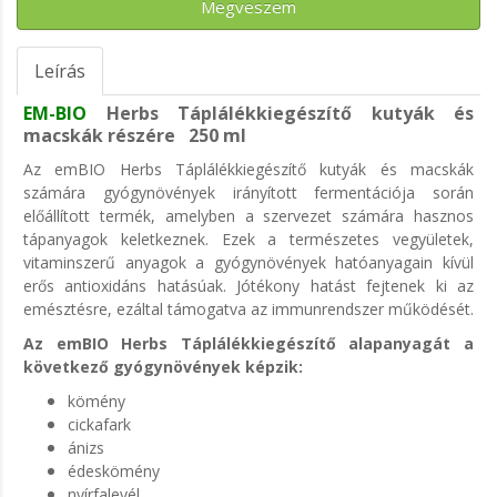
Megveszem
Leírás
EM-BIO
Herbs Táplálékkiegészítő kutyák és
macskák részére 250 ml
Az emBIO Herbs Táplálékkiegészítő kutyák és macskák
számára gyógynövények irányított fermentációja során
előállított termék, amelyben a szervezet számára hasznos
tápanyagok keletkeznek. Ezek a természetes vegyületek,
vitaminszerű anyagok a gyógynövények hatóanyagain kívül
erős antioxidáns hatásúak. Jótékony hatást fejtenek ki az
emésztésre, ezáltal támogatva az immunrendszer működését.
Az emBIO Herbs Táplálékkiegészítő alapanyagát a
következő gyógynövények képzik:
kömény
cickafark
ánizs
édeskömény
nyírfalevél