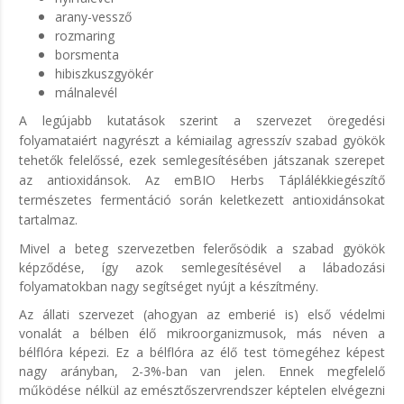
arany-vessző
rozmaring
borsmenta
hibiszkuszgyökér
málnalevél
A legújabb kutatások szerint a szervezet öregedési
folyamataiért nagyrészt a kémiailag agresszív szabad gyökök
tehetők felelőssé, ezek semlegesítésében játszanak szerepet
az antioxidánsok. Az emBIO Herbs Táplálékkiegészítő
természetes fermentáció során keletkezett antioxidánsokat
tartalmaz.
Mivel a beteg szervezetben felerősödik a szabad gyökök
képződése, így azok semlegesítésével a lábadozási
folyamatokban nagy segítséget nyújt a készítmény.
Az állati szervezet (ahogyan az emberié is) első védelmi
vonalát a bélben élő mikroorganizmusok, más néven a
bélflóra képezi. Ez a bélflóra az élő test tömegéhez képest
nagy arányban, 2-3%-ban van jelen. Ennek megfelelő
működése nélkül az emésztőszervrendszer képtelen elvégezni