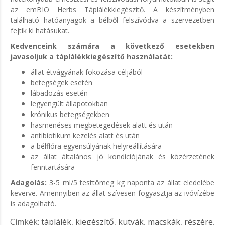
az emBIO Herbs Táplálékkiegészítő. A készítményben
található hatóanyagok a bélből felszívódva a szervezetben
fejtik ki hatásukat.
Kedvenceink számára a következő esetekben
javasoljuk a táplálékkiegészítő használatát:
állat étvágyának fokozása céljából
betegségek esetén
lábadozás esetén
legyengült állapotokban
krónikus betegségekben
hasmenéses megbetegedések alatt és után
antibiotikum kezelés alatt és után
a bélflóra egyensúlyának helyreállítására
az állat általános jó kondíciójának és közérzetének
fenntartására
Adagolás:
3-5 ml/5 testtömeg kg naponta az állat eledelébe
keverve. Amennyiben az állat szívesen fogyasztja az ivóvízébe
is adagolható.
Címkék:
táplálék
,
kiegészítő
,
kutyák
,
macskák
,
részére
,