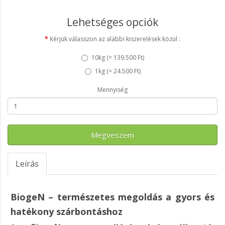
Lehetséges opciók
Kérjük válasszon az alábbi kiszerelések közül :
10kg (
= 139.500 Ft
)
1kg (
= 24.500 Ft
)
Mennyiség
Megveszem
Leírás
BiogeN – természetes megoldás a gyors és
hatékony szárbontáshoz