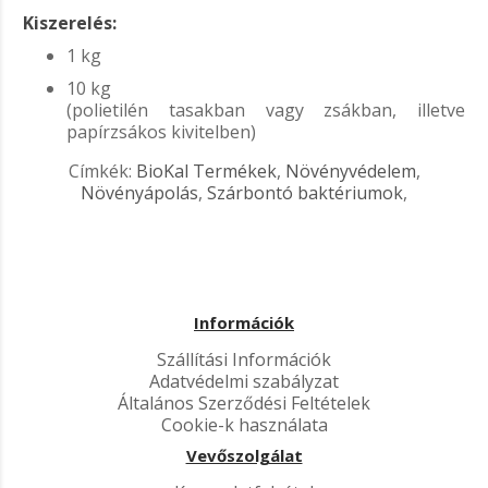
Kiszerelés:
1 kg
10 kg
(polietilén tasakban vagy zsákban, illetve
papírzsákos kivitelben)
Címkék:
BioKal Termékek
,
Növényvédelem
,
Növényápolás
,
Szárbontó baktériumok
,
Információk
Szállítási Információk
Adatvédelmi szabályzat
Általános Szerződési Feltételek
Cookie-k használata
Vevőszolgálat