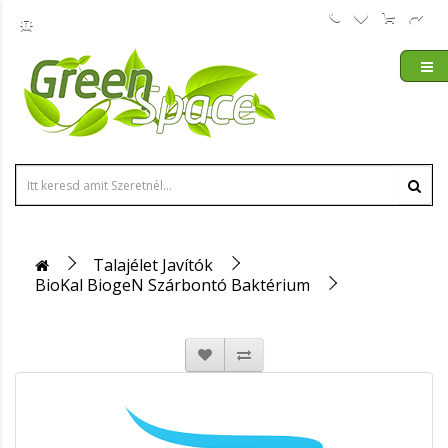
Talajélet Javítók
BioKal BiogeN Szárbontó Baktérium