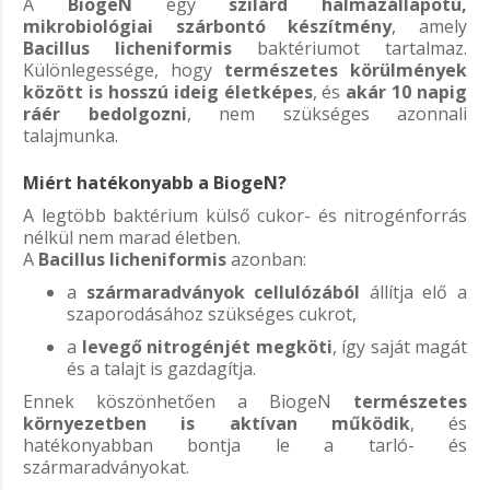
A
BiogeN
egy
szilárd halmazállapotú,
mikrobiológiai szárbontó készítmény
, amely
Bacillus licheniformis
baktériumot tartalmaz.
Különlegessége, hogy
természetes körülmények
között is hosszú ideig életképes
, és
akár 10 napig
ráér bedolgozni
, nem szükséges azonnali
talajmunka.
Miért hatékonyabb a BiogeN?
A legtöbb baktérium külső cukor- és nitrogénforrás
nélkül nem marad életben.
A
Bacillus licheniformis
azonban:
a
szármaradványok cellulózából
állítja elő a
szaporodásához szükséges cukrot,
a
levegő nitrogénjét megköti
, így saját magát
és a talajt is gazdagítja.
Ennek köszönhetően a BiogeN
természetes
környezetben is aktívan működik
, és
hatékonyabban bontja le a tarló- és
szármaradványokat.