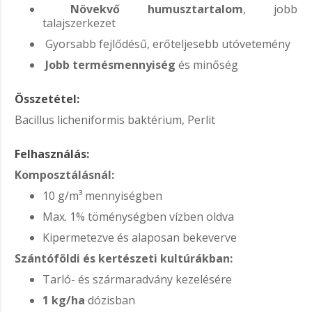
Növekvő humusztartalom
, jobb
talajszerkezet
Gyorsabb fejlődésű, erőteljesebb utóvetemény
Jobb termésmennyiség
és minőség
Összetétel:
Bacillus licheniformis baktérium, Perlit
Felhasználás:
Komposztálásnál:
10 g/m³ mennyiségben
Max. 1% töménységben vízben oldva
Kipermetezve és alaposan bekeverve
Szántóföldi és kertészeti kultúrákban:
Tarló- és szármaradvány kezelésére
1 kg/ha
dózisban