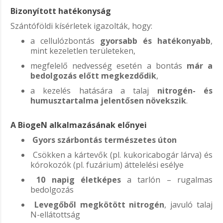
Bizonyított hatékonyság
Szántóföldi kísérletek igazolták, hogy:
a cellulózbontás
gyorsabb és hatékonyabb
,
mint kezeletlen területeken,
megfelelő nedvesség esetén a bontás
már a
bedolgozás előtt megkezdődik
,
a kezelés hatására a talaj
nitrogén- és
humusztartalma jelentősen növekszik
.
A BiogeN alkalmazásának előnyei
Gyors szárbontás természetes úton
Csökken a kártevők (pl. kukoricabogár lárva) és
kórokozók (pl. fuzárium) áttelelési esélye
10 napig életképes
a tarlón – rugalmas
bedolgozás
Levegőből megkötött nitrogén
, javuló talaj
N-ellátottság