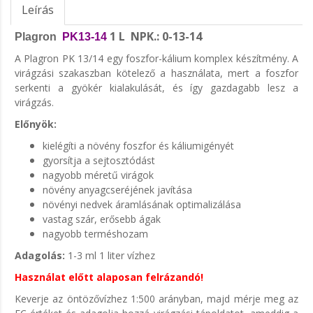
Leírás
1 L NPK.: 0-13-14
Plagron
PK13-14
A Plagron PK 13/14 egy foszfor-kálium komplex készítmény. A
virágzási szakaszban kötelező a használata, mert a foszfor
serkenti a gyökér kialakulását, és így gazdagabb lesz a
virágzás.
Előnyök:
kielégíti a növény foszfor és káliumigényét
gyorsítja a sejtosztódást
nagyobb méretű virágok
növény anyagcseréjének javítása
növényi nedvek áramlásának optimalizálása
vastag szár, erősebb ágak
nagyobb terméshozam
Adagolás:
1-3 ml 1 liter vízhez
Használat előtt alaposan felrázandó!
Keverje az öntözővízhez 1:500 arányban, majd mérje meg az