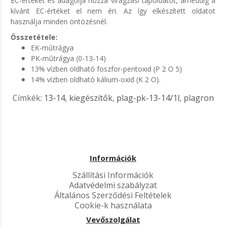
EC-értéket és adagolja hozzá virágzási tápoldatot, ameddig a
kívánt EC-értéket el nem éri. Az így elkészített oldatot
használja minden öntözésnél.
Összetétele:
EK-műtrágya
PK-műtrágya (0-13-14)
13% vízben oldható foszfor-pentoxid (P 2 O 5)
14% vízben oldható kálium-oxid (K 2 O).
Címkék:
13-14
,
kiegészítők
,
plag-pk-13-14/1l
,
plagron
Információk
Szállítási Információk
Adatvédelmi szabályzat
Általános Szerződési Feltételek
Cookie-k használata
Vevőszolgálat