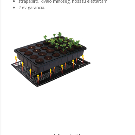
strapabíró, kiváló minőség, hosszú élettartam
2 év garancia.