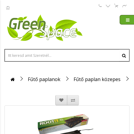
Fűtő paplanok
Fűtő paplan közepes