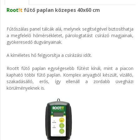
Root
!t
fűtő paplan közepes 40x60 cm
Fűtőszálas panel tálcák alá, melynek segítségével biztosíthatja
a megfelelő hőmérsékletet, párologtatást csírázó magjainak,
gyökeresedő dugványainak.
A kíméletes hő felgyorsítja a csírázási időt.
Root!t fűtő paplan egységesebb fűtést kínál, mint a piacon
kapható többi fűtő paplan. Komplex anyagból készült, vízálló,
szakadásálló, erős, így ellenáll a zordabb üvegházi
körülményeknek is.