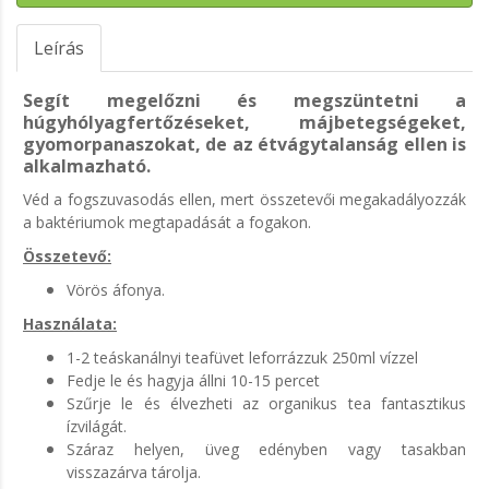
Leírás
Segít megelőzni és megszüntetni a
húgyhólyagfertőzéseket, májbetegségeket,
gyomorpanaszokat, de az étvágytalanság ellen is
alkalmazható.
Véd a fogszuvasodás ellen, mert összetevői megakadályozzák
a baktériumok megtapadását a fogakon.
Összetevő:
Vörös áfonya.
Használata:
1-2 teáskanálnyi teafüvet leforrázzuk 250ml vízzel
Fedje le és hagyja állni 10-15 percet
Szűrje le és élvezheti az organikus tea fantasztikus
ízvilágát.
Száraz helyen, üveg edényben vagy tasakban
visszazárva tárolja.