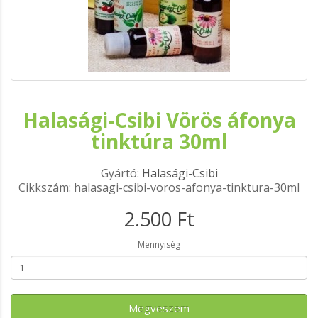
Halasági-Csibi Vörös áfonya
tinktúra 30ml
Gyártó:
Halasági-Csibi
Cikkszám: halasagi-csibi-voros-afonya-tinktura-30ml
2.500 Ft
Mennyiség
Megveszem