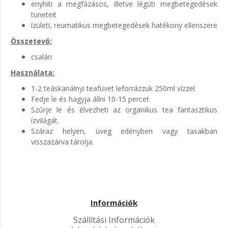
enyhiti a megfázásos, illetve légúti megbetegedések
tüneteit
ízületi, reumatikus megbetegedések hatékony ellenszere
Összetevő:
csalán
Használata:
1-2 teáskanálnyi teafüvet leforrázzuk 250ml vízzel
Fedje le és hagyja állni 10-15 percet
Szűrje le és élvezheti az organikus tea fantasztikus
ízvilágát.
Száraz helyen, üveg edényben vagy tasakban
visszazárva tárolja.
Információk
Szállítási Információk