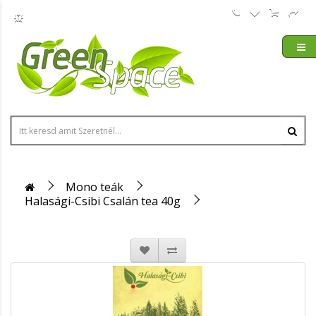
Mono teák
Halasági-Csibi Csalán tea 40g