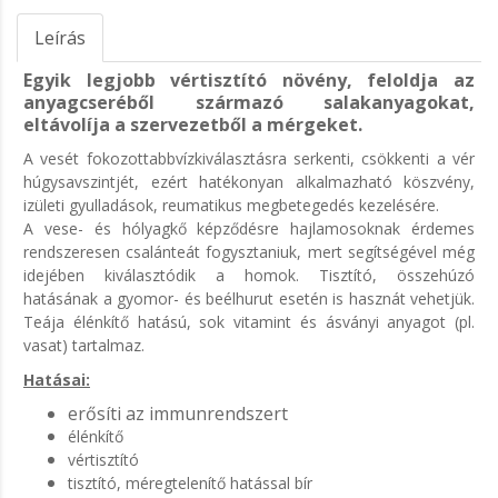
Leírás
Egyik legjobb vértisztító növény, feloldja az
anyagcseréből származó salakanyagokat,
eltávolíja a szervezetből a mérgeket.
A vesét fokozottabbvízkiválasztásra serkenti, csökkenti a vér
húgysavszintjét, ezért hatékonyan alkalmazható köszvény,
izületi gyulladások, reumatikus megbetegedés kezelésére.
A vese- és hólyagkő képződésre hajlamosoknak érdemes
rendszeresen csalánteát fogysztaniuk, mert segítségével még
idejében kiválasztódik a homok. Tisztító, összehúzó
hatásának a gyomor- és beélhurut esetén is hasznát vehetjük.
Teája élénkítő hatású, sok vitamint és ásványi anyagot (pl.
vasat) tartalmaz.
Hatásai:
erősíti az immunrendszert
élénkítő
vértisztító
tisztító, méregtelenítő hatással bír