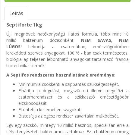
Leírás
Septiforte 1kg
Új, megnövelt hatékonyságú illatos formula, több mint 10
millió baktérium dózisonként.
NEM SAVAS, NEM
LÚGOS!
Lebontja a csatornában, emésztőgödörben
lerakódott szerves anyagokat.
100 % - ban csak természetes,
biológiailag teljesen lebontható anyagokat tartalmazó francia
biotechnikai termék.
A Septifos rendszeres használatának eredménye:
Minimumra csökkenti a szippantás szükségességét.
Elhárítja a dugulást, megszünteti illetve megelőzi a
csatornarendszer és a szikkasztó emésztőgödör
elzsírosodását.
Eltünteti a kellemetlen szagokat.
Biztosítja az egész rendszer zavartalan működését.
Egy-egy zacskó, mintegy 10 millió hasznos, speciálisan erre a
célra tenyésztett baktériumot tartalmaz. Ez a baktériumtömeg