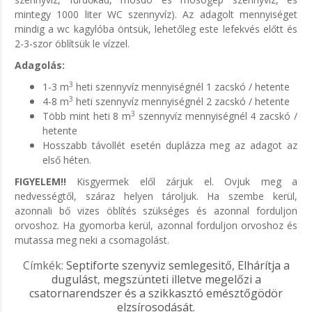
mintegy 1000 liter WC szennyvíz). Az adagolt mennyiséget
mindig a wc kagylóba öntsük, lehetőleg este lefekvés előtt és
2-3-szor öblítsük le vízzel.
Adagolás:
3
1-3 m
heti szennyvíz mennyiségnél 1 zacskó / hetente
3
4-8 m
heti szennyvíz mennyiségnél 2 zacskó / hetente
3
Több mint heti 8 m
szennyvíz mennyiségnél 4 zacskó /
hetente
Hosszabb távollét esetén duplázza meg az adagot az
első héten.
FIGYELEM!!
Kisgyermek elől zárjuk el. Ovjuk meg a
nedvességtől, száraz helyen tároljuk. Ha szembe kerül,
azonnali bő vizes öblítés szükséges és azonnal forduljon
orvoshoz. Ha gyomorba kerül, azonnal forduljon orvoshoz és
mutassa meg neki a csomagolást.
Címkék:
Septiforte szenyviz semlegesitő
,
Elhárítja a
dugulást
,
megszünteti illetve megelőzi a
csatornarendszer és a szikkasztó emésztőgödör
elzsírosodását.