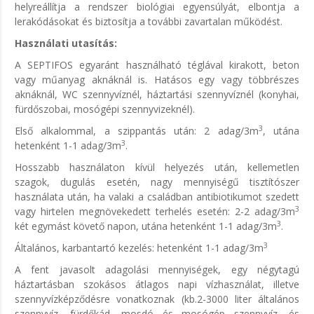
helyreállítja a rendszer biológiai egyensúlyát, elbontja a
lerakódásokat és biztosítja a további zavartalan működést.
Használati utasítás:
A SEPTIFOS egyaránt használható téglával kirakott, beton
vagy műanyag aknáknál is. Hatásos egy vagy többrészes
aknáknál, WC szennyvíznél, háztartási szennyvíznél (konyhai,
fürdőszobai, mosógépi szennyvizeknél).
3
Első alkalommal, a szippantás után: 2 adag/3m
, utána
3
hetenként 1-1 adag/3m
.
Hosszabb használaton kívül helyezés után, kellemetlen
szagok, dugulás esetén, nagy mennyiségű tisztítószer
használata után, ha valaki a családban antibiotikumot szedett
3
vagy hirtelen megnövekedett terhelés esetén: 2-2 adag/3m
3
két egymást követő napon, utána hetenként 1-1 adag/3m
.
3
Általános, karbantartó kezelés: hetenként 1-1 adag/3m
A fent javasolt adagolási mennyiségek, egy négytagú
háztartásban szokásos átlagos napi vízhasználat, illetve
szennyvízképződésre vonatkoznak (kb.2-3000 liter általános
szennyvíz, fürdőkád, mosdó és mosógép szennyvíz, és