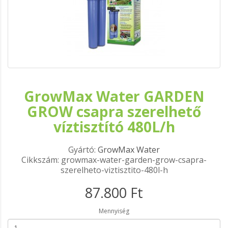
GrowMax Water GARDEN
GROW csapra szerelhető
víztisztító 480L/h
Gyártó:
GrowMax Water
Cikkszám: growmax-water-garden-grow-csapra-
szerelheto-viztisztito-480l-h
87.800 Ft
Mennyiség