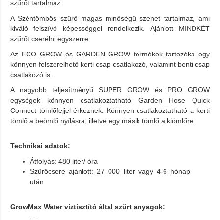
szűrőt tartalmaz.
A Széntömbös szűrő magas minőségű szenet tartalmaz, ami
kiváló felszívó képességgel rendelkezik. Ajánlott MINDKÉT
szűrőt cserélni egyszerre.
Az ECO GROW és GARDEN GROW termékek tartozéka egy
könnyen felszerelhető kerti csap csatlakozó, valamint benti csap
csatlakozó is.
A nagyobb teljesítményű SUPER GROW és PRO GROW
egységek könnyen csatlakoztatható Garden Hose Quick
Connect tömlőfejjel érkeznek. Könnyen csatlakoztatható a kerti
tömlő a beömlő nyílásra, illetve egy másik tömlő a kiömlőre.
Technikai adatok:
Átfolyás: 480 liter/ óra
Szűrőcsere ajánlott: 27 000 liter vagy 4-6 hónap
után
GrowMax Water viztisztító által szűrt anyagok: