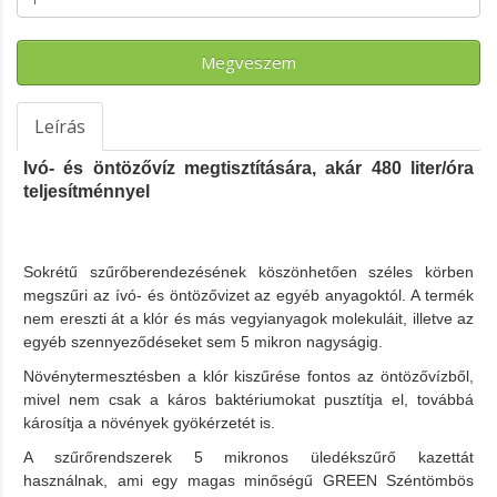
Megveszem
Leírás
Ivó- és öntözővíz megtisztítására, akár 480 liter/óra
teljesítménnyel
Sokrétű szűrőberendezésének köszönhetően széles körben
megszűri az ívó- és öntözővizet az egyéb anyagoktól. A termék
nem ereszti át a klór és más vegyianyagok molekuláit, illetve az
egyéb szennyeződéseket sem 5 mikron nagyságig.
Növénytermesztésben a klór kiszűrése fontos az öntözővízből,
mivel nem csak a káros baktériumokat pusztítja el, továbbá
károsítja a növények gyökérzetét is.
A szűrőrendszerek 5 mikronos üledékszűrő kazettát
használnak, ami egy magas minőségű GREEN Széntömbös