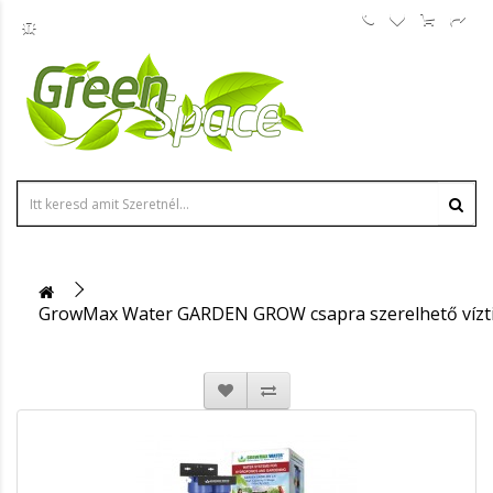
GrowMax Water GARDEN GROW csapra szerelhető vízti