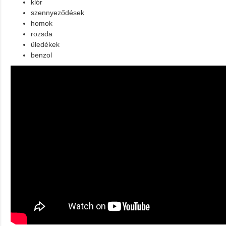
klór
szennyeződések
homok
rozsda
üledékek
benzol