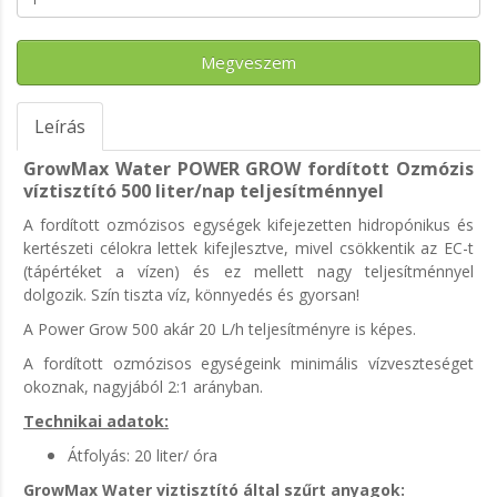
Megveszem
Leírás
GrowMax Water POWER GROW
fordított Ozmózis
víztisztító 500 liter/nap teljesítménnyel
A fordított ozmózisos egységek kifejezetten hidropónikus és
kertészeti célokra lettek kifejlesztve, mivel csökkentik az EC-t
(tápértéket a vízen) és ez mellett nagy teljesítménnyel
dolgozik. Szín tiszta víz, könnyedés és gyorsan!
A Power Grow 500 akár 20 L/h teljesítményre is képes.
A fordított ozmózisos egységeink minimális vízveszteséget
okoznak, nagyjából 2:1 arányban.
Technikai adatok:
Átfolyás: 20 liter/ óra
GrowMax Water viztisztító által szűrt anyagok: