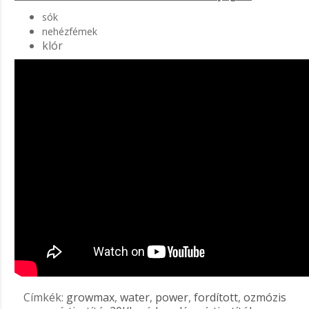
sók
nehézfémek
klór
Címkék:
growmax
,
water
,
power
,
fordított
,
ozmózis