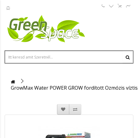
GrowMax Water POWER GROW fordított Ozmózis víztis