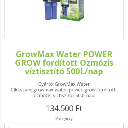
GrowMax Water POWER
GROW fordított Ozmózis
víztisztító 500L/nap
Gyártó:
GrowMax Water
Cikkszám: growmax-water-power-grow-forditott-
ozmozis-viztisztito-500l-nap
134.500 Ft
Mennyiség