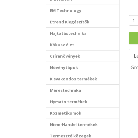
EM Technology
Étrend Kiegészítők
Hajtatástechnika
Kókusz élet
L
Csíranövények
Gro
Növénytápok
Kisvakondos termékek
Méréstechnika
Hymato termékek
Kozmetikumok
Niem-Handel termékek
Termesztő közegek