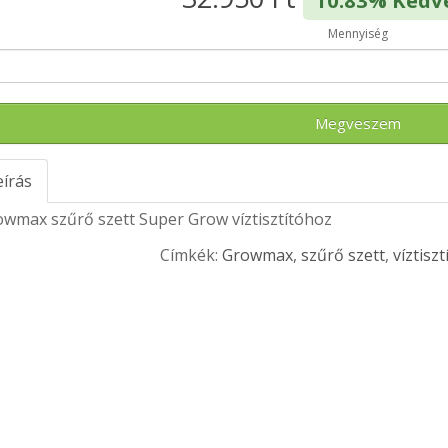
10.83% Ked
Mennyiség
Megveszem
eírás
wmax szűrő szett Super Grow víztisztítóhoz
Címkék:
Growmax
,
szűrő szett
,
víztiszt