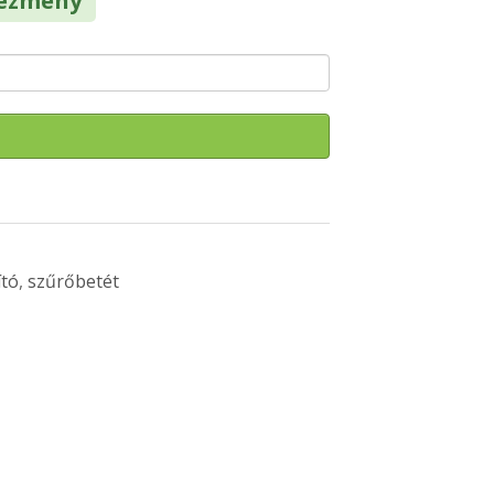
vezmény
ító
,
szűrőbetét