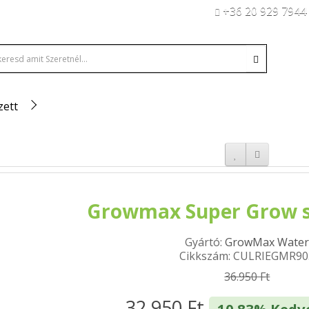
+36 20 929 7944
zett
Growmax Super Grow s
Gyártó:
GrowMax Wate
Cikkszám: CULRIEGMR90
36.950 Ft
32.950 Ft