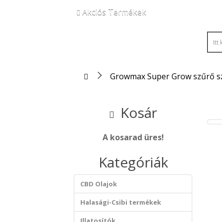
Akciós Termékek
Growmax Super Grow szűrő s
Kosár
A kosarad üres!
Kategóriák
CBD Olajok
Halasági-Csibi termékek
Illatosítók