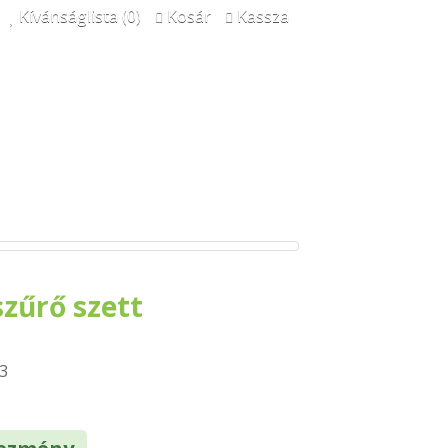
Kívánságlista (0)
Kosár
Kassza
zűrő szett
r
3