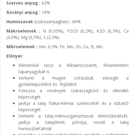
Szerves anyag :
62%
Ásványi anyag :
16%
Huminsavak
(szárazanyagban)
:
60%
Makroelemek :
N (0,05%), P2O5 (0,2%), K2O (0,3%), Ca
(3,0%), Mg (0,5%), S (2,5%)
Mikroelemek :
min. 0,5%: Fe, Mn, Zn, Cu, B, Mo
Előnyei:
Elérhetővé teszi a felhalmozódott, felvehetetlen
tápanyagokat is
Serkenti a magok csírázását, elősegíti a
gyökérképződést és -fejlődést
Fokozza a növények szárazságtűrő és ellenálló
képességét
Javítja a talaj fizikai-kémiai szerkezetét és a víztartó
képességét
Serkenti a talaj-mikroorganizmusok életműködését,
javítja a talajéletet, pótolja, növeli a talaj
humusztartalmát
Gyorsítja a komposztképződést, megköti a kellemetlen