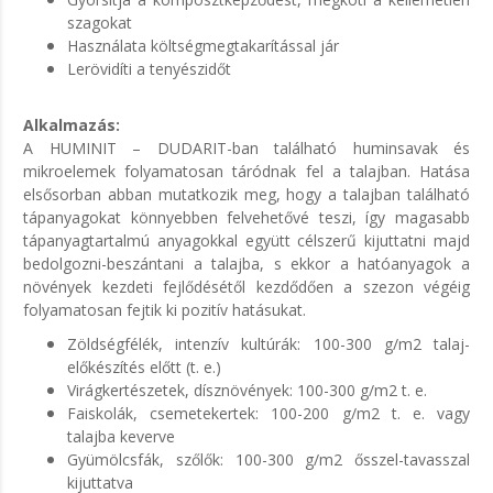
szagokat
Használata költségmegtakarítással jár
Lerövidíti a tenyészidőt
Alkalmazás:
A
HUMINIT – DUDARIT
-ban található huminsavak és
mikroelemek folyamatosan táródnak fel a talajban. Hatása
elsősorban abban mutatkozik meg, hogy a talajban található
tápanyagokat könnyebben felvehetővé teszi, így magasabb
tápanyagtartalmú anyagokkal együtt célszerű kijuttatni majd
bedolgozni-beszántani a talajba, s ekkor a hatóanyagok a
növények kezdeti fejlődésétől kezdődően a szezon végéig
folyamatosan fejtik ki pozitív hatásukat.
Zöldségfélék, intenzív kultúrák: 100-300 g/m2 talaj-
előkészítés előtt (t. e.)
Virágkertészetek, dísznövények: 100-300 g/m2 t. e.
Faiskolák, csemetekertek: 100-200 g/m2 t. e. vagy
talajba keverve
Gyümölcsfák, szőlők: 100-300 g/m2 ősszel-tavasszal
kijuttatva