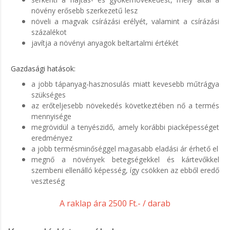
növény erősebb szerkezetű lesz
növeli a magvak csírázási erélyét, valamint a csírázási
százalékot
javítja a növényi anyagok beltartalmi értékét
Gazdasági hatások:
a jobb tápanyag-hasznosulás miatt kevesebb műtrágya
szükséges
az erőteljesebb növekedés következtében nő a termés
mennyisége
megrövidül a tenyészidő, amely korábbi piacképességet
eredményez
a jobb termésminőséggel magasabb eladási ár érhető el
megnő a növények betegségekkel és kártevőkkel
szembeni ellenálló
képesség, így csökken az ebből eredő
veszteség
A raklap ára 2500 Ft.- / darab