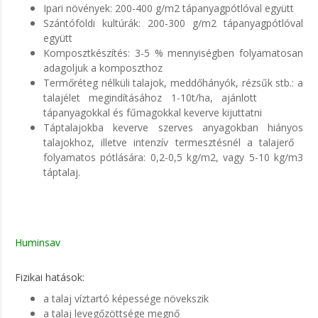
Ipari növények: 200-400 g/m2 tápanyagpótlóval együtt
Szántóföldi kultúrák: 200-300 g/m2 tápanyagpótlóval
együtt
Komposztkészítés: 3-5 % mennyiségben folyamatosan
adagoljuk a komposzthoz
Termőréteg nélküli talajok, meddőhányók, rézsűk stb.: a
talajélet megindításához 1-10t/ha, ajánlott
tápanyagokkal és fűmagokkal keverve kijuttatni
Táptalajokba keverve szerves anyagokban hiányos
talajokhoz, illetve intenzív termesztésnél a talajerő
folyamatos pótlására: 0,2-0,5 kg/m2, vagy 5-10 kg/m3
táptalaj.
Huminsav
Fizikai hatások:
a talaj víztartó képessége növekszik
a talaj levegőzöttsége megnő