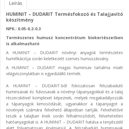
Leírás
HUMINIT – DUDARIT Termésfokozó és Talajjavító
készítmény
NPK.: 0.05-0.2-0.3
Természetes humusz koncentrátum biokertészetben
is alkalmazható
A HUMINIT – DUDARIT növényi anyagok természetes
humifikációja során keletkezett szerves humuszásvány.
A
HUMINIT – DUDARIT
magas huminsav tartalma miatt
világviszonylatban is egyedülálló termék.
A
HUMINIT – DUDARIT
-ből fokozatosan felszabaduló
huminsavak és fulvosavak a növényi tápanyagokkal és a talaj
részecskéivel komplexet képeznek, melyek megakadályozzák
a tápanyagok kimosódását, ugyanakkor a tápanyagot a
növények számára felvehető állapotban tartják. Felvehetővé
teszik a talajban évek során felhalmozódott, felvehetetlen
hatóanyagokat is. A
HUMINIT – DUDARIT
hatása a tenyészidő
alatt folyamatosan érvényesül. A felszabaduló huminsavak