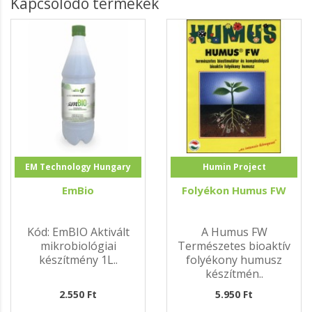
Kapcsolódó termékek
EM Technology Hungary
Humin Project
EmBio
Folyékon Humus FW
Kód: EmBIO Aktivált
A Humus FW
mikrobiológiai
Természetes bioaktív
készítmény 1L..
folyékony humusz
készítmén..
2.550 Ft
5.950 Ft