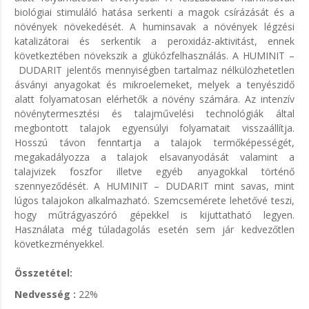
biológiai stimuláló hatása serkenti a magok csírázását és a
növények növekedését. A huminsavak a növények légzési
katalizátorai és serkentik a peroxidáz-aktivitást, ennek
következtében növekszik a glükózfelhasználás. A
HUMINIT –
DUDARIT
jelentős mennyiségben tartalmaz nélkülözhetetlen
ásványi anyagokat és mikroelemeket, melyek a tenyészidő
alatt folyamatosan elérhetők a növény számára. Az intenzív
növénytermesztési és talajművelési technológiák által
megbontott talajok egyensúlyi folyamatait visszaállítja.
Hosszú távon fenntartja a talajok termőképességét,
megakadályozza a talajok elsavanyodását valamint a
talajvizek foszfor illetve egyéb anyagokkal történő
szennyeződését. A
HUMINIT – DUDARIT
mint savas, mint
lúgos talajokon alkalmazható. Szemcsemérete lehetővé teszi,
hogy műtrágyaszóró gépekkel is kijuttatható legyen.
Használata még túladagolás esetén sem jár kedvezőtlen
következményekkel.
Összetétel:
Nedvesség :
22%