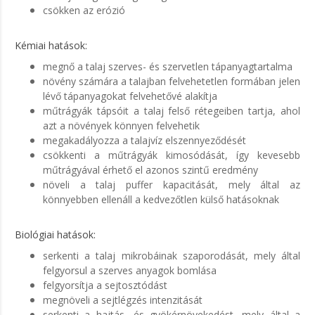
csökken az erózió
Kémiai hatások:
megnő a talaj szerves- és szervetlen tápanyagtartalma
növény számára a talajban felvehetetlen formában jelen
lévő tápanyagokat felvehetővé alakítja
műtrágyák tápsóit a talaj felső rétegeiben tartja, ahol
azt a növények könnyen felvehetik
megakadályozza a talajvíz elszennyeződését
csökkenti a műtrágyák kimosódását, így kevesebb
műtrágyával érhető el azonos szintű eredmény
növeli a talaj puffer kapacitását, mely által az
könnyebben ellenáll a kedvezőtlen külső hatásoknak
Biológiai hatások:
serkenti a talaj mikrobáinak szaporodását, mely által
felgyorsul a szerves anyagok bomlása
felgyorsítja a sejtosztódást
megnöveli a sejtlégzés intenzitását
serkenti a hajtás- és gyökérnövekedést, mely által a