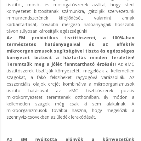
tisztító-, mosó- és mosogatószerek azáltal, hogy steril
környezetet biztosítanak számunkra, gátolják szervezetünk
immunrendszerének kifejlődését, valamint annak
karbantartását, továbbá mérgező hatóanyagaik hosszabb
távon súlyosan károsítják egészségünk!
Az EM probiotikus tisztítószerei, a 100%-ban
természetes hatóanyagaival és az effektív
mikroorganizmusok segítségével tiszta és egészséges
környezet biztosít a háztartás minden területén!
Teremtsük meg a jólét fenntartható érzését!
Az eMC
tisztítószerek tisztítják környezetét, megelőzik a kellemetlen
szagokat, a fakó felszíneket ragyogóvá varázsolják. Az
esszenciális olajok erejét kombinálva a mikroorganizmusok
tisztító hatásával az eMC tisztítószerek pozitív
mikrokörnyezetet teremtenek otthonában. Ily módon a
kellemetlen szagok még csak ki sem alakulnak. A
mikroorganizmusok további haszna, hogy megelőzik a
szennyvíz-csövekben az üledék lerakódását.
Az EM nyújtotta előnyök a környezetünk