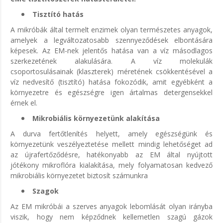
Tisztító hatás
A mikróbák által termelt enzimek olyan természetes anyagok,
amelyek a legváltozatosabb szennyeződések elbontására
képesek. Az EM-nek jelentős hatása van a víz másodlagos
szerkezetének alakulására. A víz molekulák
csoportosulásainak (klaszterek) méretének csökkentésével a
víz nedvesítő (tisztító) hatása fokozódik, amit egyébként a
környezetre és egészségre igen ártalmas detergensekkel
érnek el.
Mikrobiális környezetünk alakítása
A durva fertőtlenítés helyett, amely egészségünk és
környezetünk veszélyeztetése mellett mindig lehetőséget ad
az újrafertőződésre, hatékonyabb az EM által nyújtott
jótékony mikroflóra kialakítása, mely folyamatosan kedvező
mikrobiális környezetet biztosít számunkra
Szagok
Az EM mikróbái a szerves anyagok lebomlását olyan irányba
viszik, hogy nem képződnek kellemetlen szagú gázok