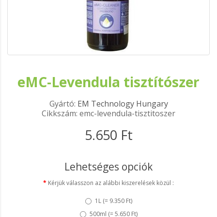
eMC-Levendula tisztítószer
Gyártó:
EM Technology Hungary
Cikkszám: emc-levendula-tisztitoszer
5.650 Ft
Lehetséges opciók
Kérjük válasszon az alábbi kiszerelések közül :
1L (
= 9.350 Ft
)
500ml (
= 5.650 Ft
)