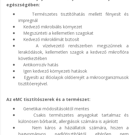
egészségében:
Természetes tisztítóhatás mellett fényesít és
impregnál
Kedvező mikrobiális környezet
Megszünteti a kellemetlen szagokat
Kedvező mikroklímát biztosít
A vízelvezető rendszerben megszűnnek a
lerakódások, kellemetlen szagok a kedvező mikroflóra
következtében
Antikorrozív hatás
Igen kedvező környezeti hatások
Egyesíti az illóolajok oldóerejét a mikroorganizmusok
tisztítóerejével.
Az eMC tisztítószerek és a természet:
Genetikai módosításoktól mentes
Csakis természetes anyagokat tartalmaz és
különösen bőrbarát, allergiások számára is ajánlott
Nem káros a háziállatok számára, hiszen a
hagyományos padlótisztítóktól eltérően nem