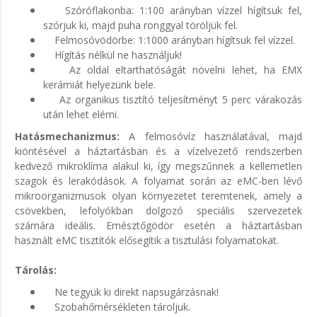
Szóróflakonba: 1:100 arányban vízzel hígítsuk fel,
szórjuk ki, majd puha ronggyal töröljük fel.
Felmosóvödörbe: 1:1000 arányban hígítsuk fel vízzel.
Hígítás nélkül ne használjuk!
Az oldal eltarthatóságát növelni lehet, ha EMX
kerámiát helyezünk bele.
Az organikus tisztító teljesítményt 5 perc várakozás
után lehet elérni.
Hatásmechanizmus:
A felmosóvíz használatával, majd
kiöntésével a háztartásban és a vízelvezető rendszerben
kedvező mikroklíma alakul ki, így megszűnnek a kellemetlen
szagok és lerakódások. A folyamat során az eMC-ben lévő
mikroorganizmusok olyan környezetet teremtenek, amely a
csövekben, lefolyókban dolgozó speciális szervezetek
számára ideális. Emésztőgödör esetén a háztartásban
használt eMC tisztítók elősegítik a tisztulási folyamatokat.
Tárolás:
Ne tegyük ki direkt napsugárzásnak!
Szobahőmérsékleten tároljuk.