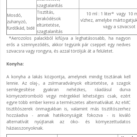
szagtalanítás
Tisztítás,
10 ml : 1 liter* vagy 10 ml
Mosdó,
lerakódésok
vízhez, amelybe mártogatjuk
zuhanyzó,
eltüntetése,
vagy a szivacsot
fürdőkád, bidé
szagtalanítás
*Aerozolos palackból kifújva a leghatásosabb, ha nagyon
erős a szennyeződés, akkor tegyünk pár cseppet egy nedves
szivacsra vagy rongyra, és azzal töröljük át a felületet.
Konyha:
A konyha a lakás központja, amelynek mindig tisztának kell
lennie. Az olaj-, a zsírmaradványok eltüntetése, a szagok
semlegesítése gyakran nehézkes, ráadásul durva
környezetromboló vegyi mérgekkel lehetséges csak, ezért
egyre több ember keresi a természetes alternatívákat. Az eMC
tisztítószerek önmagukban is, valamint más tisztítószerhez
hozzáadva - annak hatékonyságát fokozva - is kiváló
alternatívát nyújtanak az öko- és környezettudatos
háziasszonyoknak.