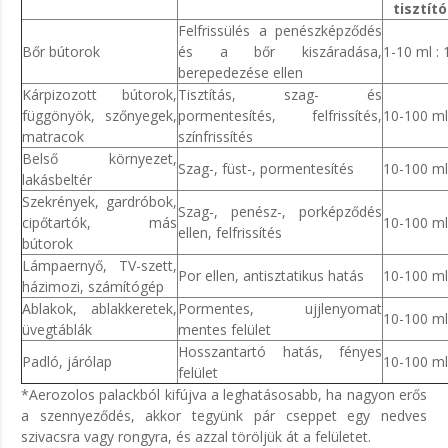
tisztító
Felfrissülés a penészképződés
Bőr bútorok
és a bőr kiszáradása,
1-10 ml : 1
berepedezése ellen
Kárpizozott bútorok,
Tisztítás, szag- és
függönyök, szőnyegek,
pormentesítés, felfrissítés,
10-100 ml 
matracok
színfrissítés
Belső környezet,
Szag-, füst-, pormentesítés
10-100 ml 
lakásbeltér
Szekrények, gardróbok,
Szag-, penész-, porképződés
cipőtartók, más
10-100 ml 
ellen, felfrissítés
bútorok
Lámpaernyő, TV-szett,
Por ellen, antisztatikus hatás
10-100 ml 
házimozi, számítógép
Ablakok, ablakkeretek,
Pormentes, ujjlenyomat
10-100 ml 
üvegtáblák
mentes felület
Hosszantartó hatás, fényes
Padló, járólap
10-100 ml
felület
*Aerozolos palackból kifújva a leghatásosabb, ha nagyon erős
a szennyeződés, akkor tegyünk pár cseppet egy nedves
szivacsra vagy rongyra, és azzal töröljük át a felületet.