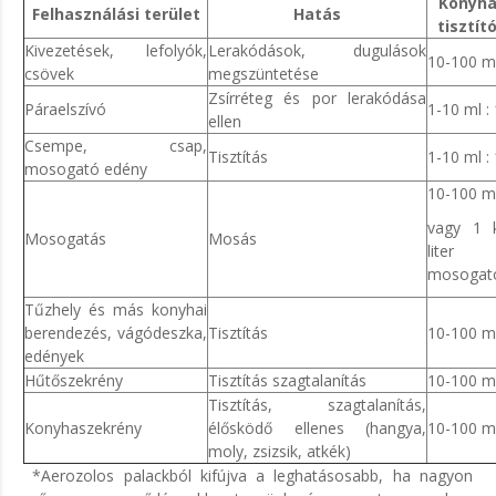
Konyha
Felhasználási terület
Hatás
tisztító
Kivezetések, lefolyók,
Lerakódások, dugulások
10-100 ml 
csövek
megszüntetése
Zsírréteg és por lerakódása
Páraelszívó
1-10 ml : 
ellen
Csempe, csap,
Tisztítás
1-10 ml : 
mosogató edény
10-100 ml 
vagy 1 
Mosogatás
Mosás
liter
mosogat
Tűzhely és más konyhai
berendezés, vágódeszka,
Tisztítás
10-100 ml 
edények
Hűtőszekrény
Tisztítás szagtalanítás
10-100 ml 
Tisztítás, szagtalanítás,
Konyhaszekrény
élősködő ellenes (hangya,
10-100 ml 
moly, zsizsik, atkék)
*Aerozolos palackból kifújva a leghatásosabb, ha nagyon