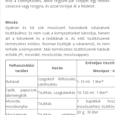
erős a szennyeződés, akkor tegyünk pár cseppet egy nedves
szivacsra vagy rongyra, és azzal töröljük át a felületet.
Mosás:
Gyakran és túl sok mosószert használunk ruházatunk
tisztításához. Ez nem csak a környezetünket károsítja, hanem
árt a bőrünknek és a textíliának is. Az eMC tisztítószerek
természetes módon, finoman tisztítják a ruhaneműt, és nem
terhelik a környezetet. Más természetes tisztítószerek hatását
erősítik (Pl.: mosódió, mosószóda, mosószappan).
Erőteljes tisztít
Felhasználási
Hatás
terület
Mosópor : v
Szagoktól felfrissülés,
Ruházat
1-10 ml : 1 liter*
színfrissítés
Cipők, papucsok,
Tisztítás, szagtalanítás
10-100 ml : 1 liter*
lábmelegítők
Mosoda,
1 kupakkal hoz
Tisztítás
mosókonyha
mosószerhez, tisztító
20 g : 30 liter
Mosógéppel
Tisztítás, védelem,