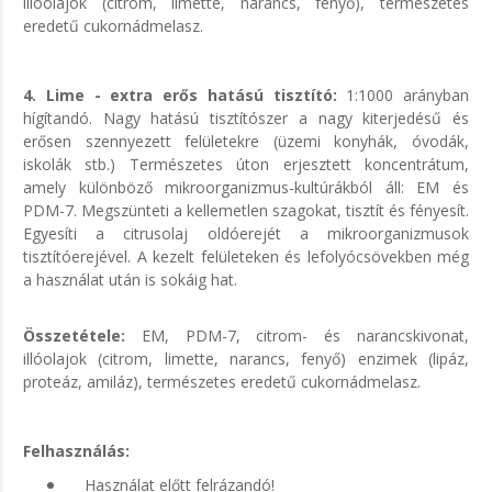
illóolajok (citrom, limette, narancs, fenyő), természetes
eredetű cukornádmelasz.
4. Lime - extra erős hatású tisztító:
1:1000 arányban
hígítandó. Nagy hatású tisztítószer a nagy kiterjedésű és
erősen szennyezett felületekre (üzemi konyhák, óvodák,
iskolák stb.) Természetes úton erjesztett koncentrátum,
amely különböző mikroorganizmus-kultúrákból áll: EM és
PDM-7. Megszünteti a kellemetlen szagokat, tisztít és fényesít.
Egyesíti a citrusolaj oldóerejét a mikroorganizmusok
tisztítóerejével. A kezelt felületeken és lefolyócsövekben még
a használat után is sokáig hat.
Összetétele:
EM, PDM-7, citrom- és narancskivonat,
illóolajok (citrom, limette, narancs, fenyő) enzimek (lipáz,
proteáz, amiláz), természetes eredetű cukornádmelasz.
Felhasználás:
Használat előtt felrázandó!