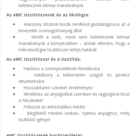
keletkeznek kémiai maradványok
Az eMC tisztítószerek és az ökológia:
Alacsony dózisok teszik rendkívül gazdaságossá, pl. a
kevesebb csomagolóanyag által
Kíméli a vizet, mivel nem keletkeznek kémiai
maradványok a környezetben – annak ellenére, hogy a
mikrobiológiai tisztítószer kifejti hatását.
Az eMC tisztítószer és a tisztítás:
Hatásos a szennyeződések feloldására
Hatékony a kellemetlen szagok és penész
eltüntetésére
Hosszantartó színeket eredményez
Kíméletes az anyagokkal szemben és ragyogóvá teszi
a felszíneket
Fokozza az antisztatikus hatást
Megfelelő minden nedves, nyirkos anyaghoz, mely
tisztítást igényel
eMC tisztítószerek hatásterületei: