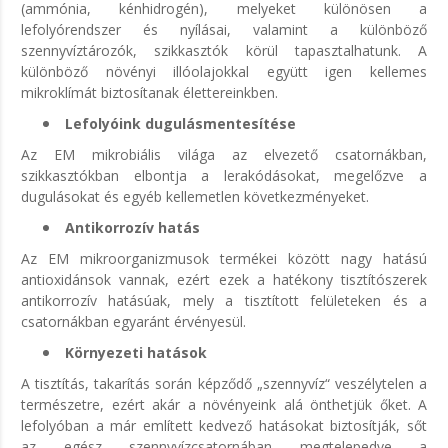
(ammónia, kénhidrogén), melyeket különösen a
lefolyórendszer és nyílásai, valamint a különböző
szennyvíztározók, szikkasztók körül tapasztalhatunk. A
különböző növényi illóolajokkal együtt igen kellemes
mikroklímát biztosítanak élettereinkben.
Lefolyóink dugulásmentesítése
Az EM mikrobiális világa az elvezető csatornákban,
szikkasztókban elbontja a lerakódásokat, megelőzve a
dugulásokat és egyéb kellemetlen következményeket.
Antikorrozív hatás
Az EM mikroorganizmusok termékei között nagy hatású
antioxidánsok vannak, ezért ezek a hatékony tisztítószerek
antikorrozív hatásúak, mely a tisztított felületeken és a
csatornákban egyaránt érvényesül.
Környezeti hatások
A tisztítás, takarítás során képződő „szennyvíz“ veszélytelen a
természetre, ezért akár a növényeink alá önthetjük őket. A
lefolyóban a már említett kedvező hatásokat biztosítják, sőt
az egész szennyvízcsatornában megtelepedve a