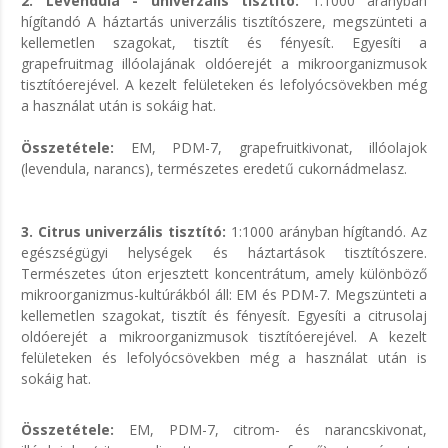
2. Levendula - univerzális tisztító:
1:1000 arányban
hígítandó A háztartás univerzális tisztítószere, megszünteti a
kellemetlen szagokat, tisztít és fényesít. Egyesíti a
grapefruitmag illóolajának oldóerejét a mikroorganizmusok
tisztítóerejével. A kezelt felületeken és lefolyócsövekben még
a használat után is sokáig hat.
Összetétele:
EM, PDM-7, grapefruitkivonat, illóolajok
(levendula, narancs), természetes eredetű cukornádmelasz.
3. Citrus univerzális tisztító:
1:1000 arányban hígítandó. Az
egészségügyi helységek és háztartások tisztítószere.
Természetes úton erjesztett koncentrátum, amely különböző
mikroorganizmus-kultúrákból áll: EM és PDM-7. Megszünteti a
kellemetlen szagokat, tisztít és fényesít. Egyesíti a citrusolaj
oldóerejét a mikroorganizmusok tisztítóerejével. A kezelt
felületeken és lefolyócsövekben még a használat után is
sokáig hat.
Összetétele:
EM, PDM-7, citrom- és narancskivonat,