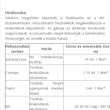
Fürdőszoba:
Hatásos megoldást képeznek a fürdőszoba és a WC
tisztántartására. Hosszantartó használatuk megakadályozza a
lerakódások képződését, és gátolja az ártalmas kórokozók
szaporodását. Az esszenciális olajok biztosítják a természetes
frissességet, és növelik a tisztító hatást.
Felhasználási
Citrus és univerzális tisz
Hatás
terület
víz
Víz revitalizációja,
Zuhanyrózsa
10 ml : 1 liter*
tisztítás
Tisztítás,
Csempe
lerakódások
1-10 ml : 1 liter*
eltüntetése
Tisztítás, fényes
Tükör
ujjlenyomat mentes
1ml : 1 liter*
felület
Tisztítás,
lerakódások
WC
20-30 ml / nap / WC ta
eltüntetése,