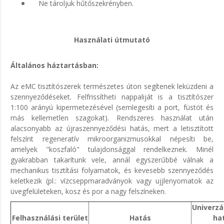
Ne tároljuk hűtőszekrényben.
Használati útmutató
Általános háztartásban:
Az eMC tisztítószerek természetes úton segítenek leküzdeni a
szennyeződéseket. Felfrissítheti nappaliját is a tisztítószer
1:100 arányú kipermetezésével (semlegesíti a port, füstöt és
más kellemetlen szagokat). Rendszeres használat után
alacsonyabb az újraszennyeződési hatás, mert a letisztított
felszínt regeneratív mikroorganizmusokkal népesíti be,
amelyek "koszfaló" tulajdonsággal rendelkeznek. Minél
gyakrabban takarítunk vele, annál egyszerűbbé válnak a
mechanikus tisztítási folyamatok, és kevesebb szennyeződés
keletkezik (pl.: vízcseppmaradványok vagy ujjlenyomatok az
üvegfelületeken, kosz és por a nagy felszíneken.
Univerzál
Felhasználási terület
Hatás
ha