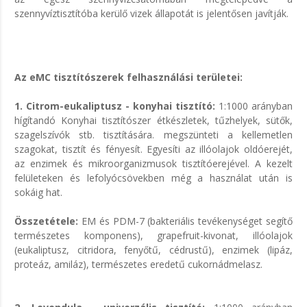
szennyvíztisztítóba kerülő vizek állapotát is jelentősen javítják.
Az eMC tisztítószerek felhasználási területei:
1. Citrom-eukaliptusz - konyhai tisztító:
1:1000 arányban
hígítandó Konyhai tisztítószer étkészletek, tűzhelyek, sütők,
szagelszívók stb. tisztítására. megszünteti a kellemetlen
szagokat, tisztít és fényesít. Egyesíti az illóolajok oldóerejét,
az enzimek és mikroorganizmusok tisztítóerejével. A kezelt
felületeken és lefolyócsövekben még a használat után is
sokáig hat.
Összetétele:
EM és PDM-7 (bakteriális tevékenységet segítő
természetes komponens), grapefruit-kivonat, illóolajok
(eukaliptusz, citridora, fenyőtű, cédrustű), enzimek (lipáz,
proteáz, amiláz), természetes eredetű cukornádmelasz.