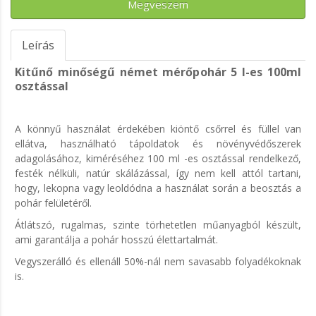
Megveszem
Leírás
Kitűnő minőségű német mérőpohár
5 l-es
100ml
osztással
A könnyű használat érdekében kiöntő csőrrel és füllel van
ellátva, használható tápoldatok és növényvédőszerek
adagolásához, kiméréséhez 100 ml -es osztással rendelkező,
festék nélküli, natúr skálázással, így nem kell attól tartani,
hogy, lekopna vagy leoldódna a használat során a beosztás a
pohár felületéről.
Átlátszó, rugalmas, szinte törhetetlen műanyagból készült,
ami garantálja a pohár hosszú élettartalmát.
Vegyszerálló és ellenáll 50%-nál nem savasabb folyadékoknak
is.