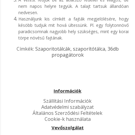
nem napos helyre tegyük. A talajt tartsuk állandóan
nedvesen.
Használjunk kis címkét a fajták megjelölésére, hogy
késöbb tudjuk mit hová ültessünk. Pl. egy folytonnövő
paradicsomnak nagyobb hely szükséges, mint egy korai
törpe növésű fajtának.
Címkék:
Szaporitotálcák
,
szaporítótálca
,
36db
propagátorok
Információk
Szállítási Információk
Adatvédelmi szabályzat
Általános Szerződési Feltételek
Cookie-k használata
Vevőszolgálat