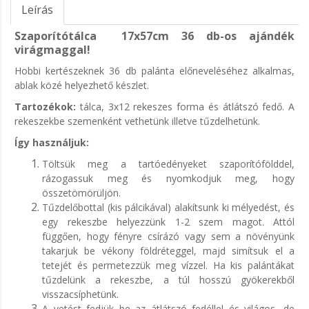
Leírás
Szaporítótálca 17x57cm 36 db-os ajándék
virágmaggal!
Hobbi kertészeknek 36 db palánta előneveléséhez alkalmas,
ablak közé helyezhető készlet.
Tartozékok:
tálca, 3x12 rekeszes forma és átlátszó fedő. A
rekeszekbe szemenként vethetünk illetve tűzdelhetünk.
Így használjuk:
Töltsük meg a tartóedényeket szaporítófölddel,
rázogassuk meg és nyomkodjuk meg, hogy
összetömörüljön.
Tűzdelőbottal (kis pálcikával) alakítsunk ki mélyedést, és
egy rekeszbe helyezzünk 1-2 szem magot. Attól
függően, hogy fényre csírázó vagy sem a növényünk
takarjuk be vékony földréteggel, majd simítsuk el a
tetejét és permetezzük meg vízzel. Ha kis palántákat
tűzdelünk a rekeszbe, a túl hosszú gyökerekből
visszacsíphetünk.
A vetést fedjük be az átlátszó fedéllel és világos, de