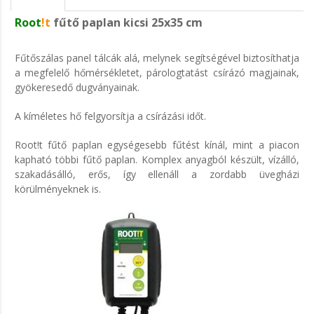
Root
!t
fűtő paplan kicsi 25x35 cm
Fűtőszálas panel tálcák alá, melynek segítségével biztosíthatja
a megfelelő hőmérsékletet, párologtatást csírázó magjainak,
gyökeresedő dugványainak.
A kíméletes hő felgyorsítja a csírázási időt.
Root!t fűtő paplan egységesebb fűtést kínál, mint a piacon
kapható többi fűtő paplan. Komplex anyagból készült, vízálló,
szakadásálló, erős, így ellenáll a zordabb üvegházi
körülményeknek is.