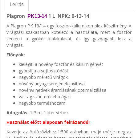
Leírás
1 L NPK.: 0-13-14
Plagron
PK13-14
A Plagron PK 13/14 egy foszfor-kálium komplex készítmény. A
virágzási szakaszban kötelező a használata, mert a foszfor
serkenti a gyökér kialakulását, és így gazdagabb lesz a
virágzás.
Előnyök:
kielégíti a növény foszfor és káliumigényét
gyorsítja a sejtosztódást
nagyobb méretű virágok
növény anyagcseréjének javítása
növényi nedvek áramlásának optimalizálása
vastag szár, erősebb ágak
nagyobb terméshozam
Adagolás:
1-3 ml 1 liter vízhez
Használat előtt alaposan felrázandó!
Keverje az öntözővízhez 1:500 arányban, majd mérje meg az