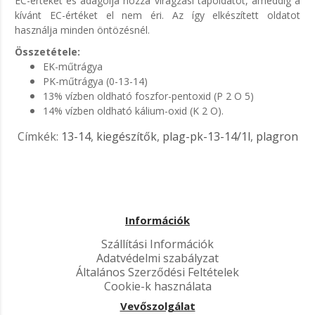
EC-értéket és adagolja hozzá virágzási tápoldatot, ameddig a
kívánt EC-értéket el nem éri. Az így elkészített oldatot
használja minden öntözésnél.
Összetétele:
EK-műtrágya
PK-műtrágya (0-13-14)
13% vízben oldható foszfor-pentoxid (P 2 O 5)
14% vízben oldható kálium-oxid (K 2 O).
Címkék:
13-14
,
kiegészítők
,
plag-pk-13-14/1l
,
plagron
Információk
Szállítási Információk
Adatvédelmi szabályzat
Általános Szerződési Feltételek
Cookie-k használata
Vevőszolgálat