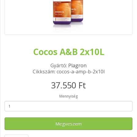
Cocos A&B 2x10L
Gyártó:
Plagron
Cikkszám: cocos-a-amp-b-2x10l
37.550 Ft
Mennyiség
Megveszem