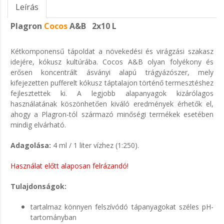
Leírás
Plagron
Cocos
A&B 2x10 L
Kétkomponensű tápoldat a növekedési és virágzási szakasz
idejére, kókusz kultúrába. Cocos A&B olyan folyékony és
erősen koncentrált ásványi alapú trágyázószer, mely
kifejezetten pufferelt kókusz táptalajon történő termesztéshez
fejlesztettek ki. A legjobb alapanyagok kizárólagos
használatának köszönhetően kiváló eredmények érhetők el,
ahogy a Plagron-tól származó minőségi termékek esetében
mindig elvárható.
Adagolása:
4 ml / 1 liter vízhez (1:250).
Használat előtt alaposan felrázandó!
Tulajdonságok:
tartalmaz könnyen felszívódó tápanyagokat széles pH-
tartományban