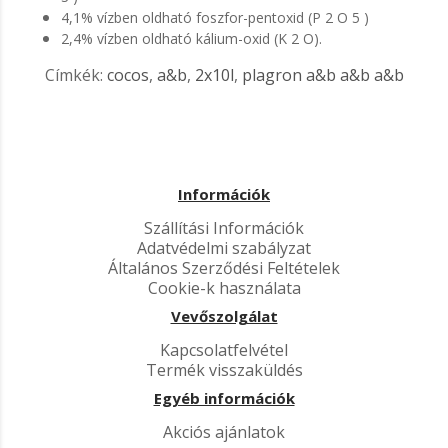
4,1% vízben oldható foszfor-pentoxid (P 2 O 5 )
2,4% vízben oldható kálium-oxid (K 2 O).
Címkék:
cocos
,
a&b
,
2x10l
,
plagron a&b a&b a&b
Információk
Szállítási Információk
Adatvédelmi szabályzat
Általános Szerződési Feltételek
Cookie-k használata
Vevőszolgálat
Kapcsolatfelvétel
Termék visszaküldés
Egyéb információk
Akciós ajánlatok