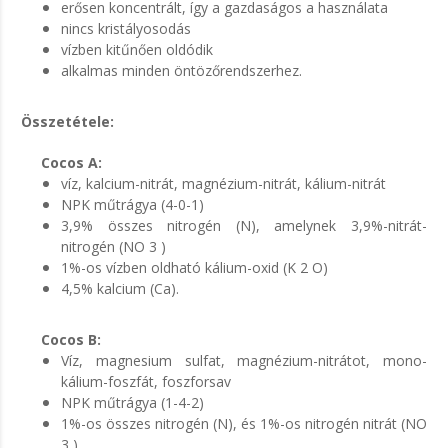
erősen koncentrált, így a gazdaságos a használata
nincs kristályosodás
vízben kitűnően oldódik
alkalmas minden öntözőrendszerhez.
Összetétele:
Cocos A:
víz, kalcium-nitrát, magnézium-nitrát, kálium-nitrát
NPK műtrágya (4-0-1)
3,9% összes nitrogén (N), amelynek 3,9%-nitrát-
nitrogén (NO 3 )
1%-os vízben oldható kálium-oxid (K 2 O)
4,5% kalcium (Ca).
Cocos B:
Víz, magnesium sulfat, magnézium-nitrátot, mono-
kálium-foszfát, foszforsav
NPK műtrágya (1-4-2)
1%-os összes nitrogén (N), és 1%-os nitrogén nitrát (NO
3 )