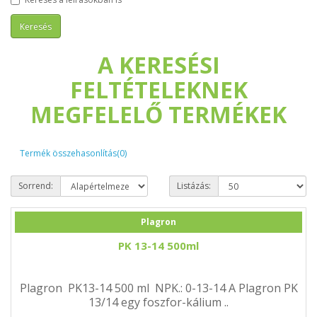
A KERESÉSI
FELTÉTELEKNEK
MEGFELELŐ TERMÉKEK
Termék összehasonlítás(0)
Sorrend:
Listázás:
Plagron
PK 13-14 500ml
Plagron PK13-14 500 ml NPK.: 0-13-14 A Plagron PK
13/14 egy foszfor-kálium ..