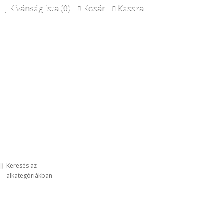
Kívánságlista (0)
Kosár
Kassza
Keresés az
alkategóriákban