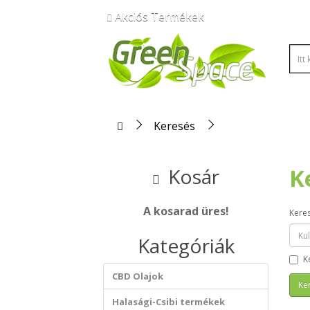
Akciós Termékek
Keresés
K
Kosár
A kosarad üres!
Kere
Kategóriák
K
CBD Olajok
Halasági-Csibi termékek