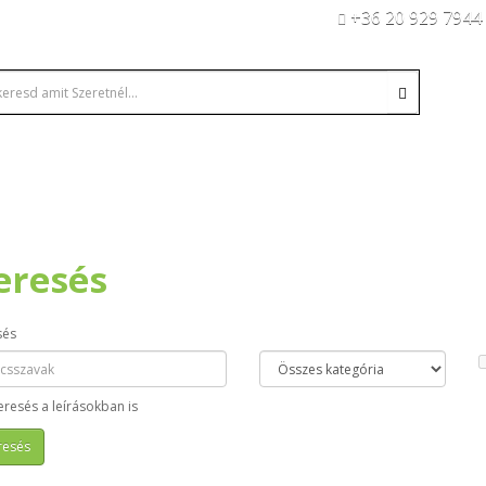
+36 20 929 7944
eresés
sés
eresés a leírásokban is