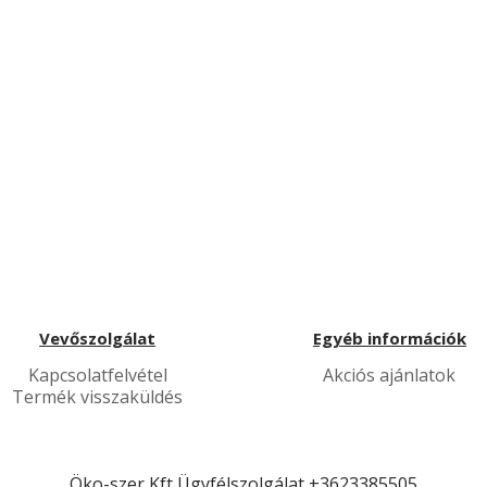
Vevőszolgálat
Egyéb információk
Kapcsolatfelvétel
Akciós ajánlatok
Termék visszaküldés
Öko-szer Kft
Ügyfélszolgálat
+3623385505