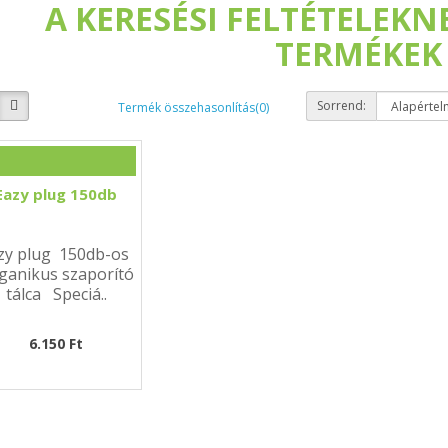
A KERESÉSI FELTÉTELEK
TERMÉKEK
Sorrend:
Termék összehasonlítás(0)
Eazy plug 150db
zy plug 150db-os
ganikus szaporító
tálca Speciá..
6.150 Ft