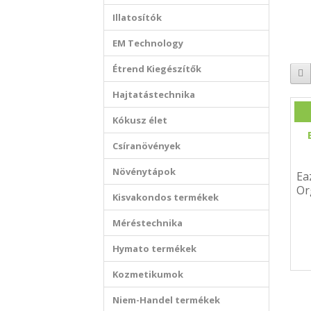
Illatosítók
EM Technology
Étrend Kiegészítők
Hajtatástechnika
Kókusz élet
Csíranövények
Növénytápok
Ea
Or
Kisvakondos termékek
Méréstechnika
Hymato termékek
Kozmetikumok
Niem-Handel termékek