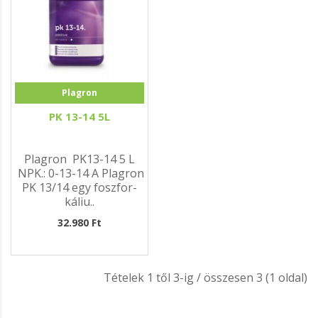
Plagron
PK 13-14 5L
Plagron PK13-14 5 L
NPK.: 0-13-14 A Plagron
PK 13/14 egy foszfor-
káliu..
32.980 Ft
Tételek 1 től 3-ig / összesen 3 (1 oldal)